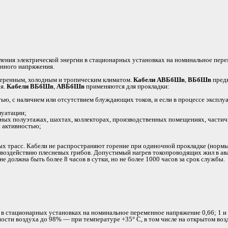
ления электрической энергии в стационарных установках на номинальное пер
енного напряжения.
меренным, холодным и тропическим климатом.
Кабели АВБбШв
,
ВБбШв
предн
ря.
Кабели ВБбШв
,
АВБбШв
применяются для прокладки:
тью, с наличием или отсутствием блуждающих токов, и если в процессе эксплу
луатации;
льных полуэтажах, шахтах, коллекторах, производственных помещениях, части
й активностью;
ых трасс. Кабели не распространяют горение при одиночной прокладке (норм
к воздействию плесневых грибов. Допустимый нагрев токопроводящих жил в а
должна быть более 8 часов в сутки, но не более 1000 часов за срок службы.
в стационарных установках на номинальное переменное напряжение 0,66; 1 и 
ости воздуха до 98% — при температуре +35° С, в том числе на открытом воз