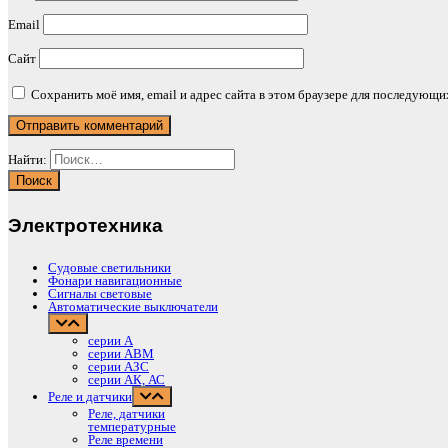
Email
Сайт
Сохранить моё имя, email и адрес сайта в этом браузере для последующ
Найти:
Электротехника
Судовые светильники
Фонари навигационные
Сигналы световые
Автоматические выключатели
серии А
серии АВМ
cерии АЗС
серии АК, АС
Реле и датчики
Реле, датчики
температурные
Реле времени