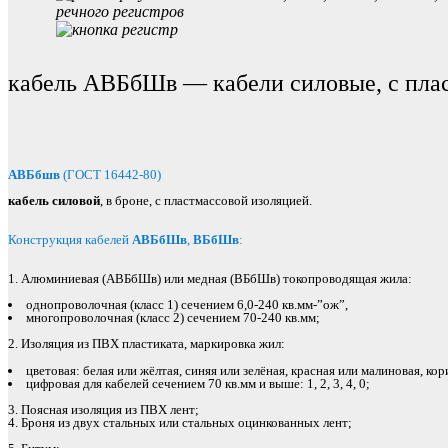
речного регистров
кабель АВБбШв — кабели силовые, с пла
АВБбшв
(ГОСТ 16442-80)
кабель силовой
, в броне, с пластмассовой изоляцией.
Конструкция кабелей
АВБбШв
,
ВБбШв
:
1. Алюминиевая (АВБбШв) или медная (ВБбШв) токопроводящая жила:
однопроволочная (класс 1) сечением 6,0-240 кв.мм-”ож”,
многопроволочная (класс 2) сечением 70-240 кв.мм;
2. Изоляция из ПВХ пластиката, маркировка жил:
цветовая: белая или жёлтая, синяя или зелёная, красная или малиновая, ко
цифровая для кабелей сечением 70 кв.мм и выше: 1, 2, 3, 4, 0;
3. Поясная изоляция из ПВХ лент;
4. Броня из двух стальных или стальных оцинкованных лент;