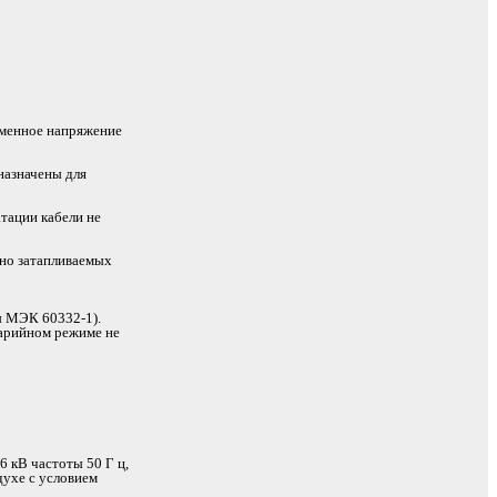
еменное напряжение
азначены для
атации кабели не
чно затапливаемых
ы МЭК 60332-1).
варийном режиме не
6 кВ частоты 50 Г ц,
духе с условием