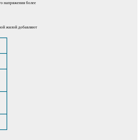
го напряжения более
чной жилой добавляют