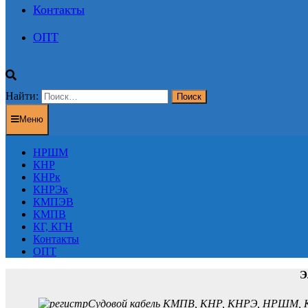
Контакты
ОПТ
Найти:
Меню
НРШМ
КНР
КНРк
КНРЭк
КМПЭВ
КМПВ
КГ, КГН
Контакты
ОПТ
Э
Судовой кабель КМПВ, КНР, КНРЭ, НРШМ, К