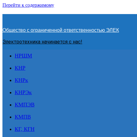
Перейти к содержимому
Общество с ограниченной ответственностью ЭЛЕК
Электротехника начинается с нас!
НРШМ
КНР
КНРк
КНРЭк
КМПЭВ
КМПВ
КГ, КГН