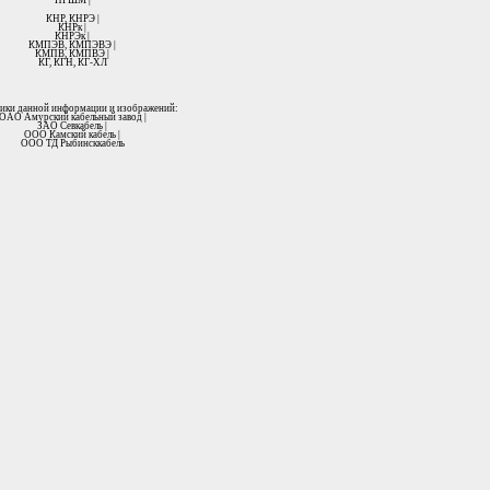
НРШМ |
КНР, КНРЭ |
КНРк |
КНРЭк |
КМПЭВ, КМПЭВЭ |
КМПВ, КМПВЭ |
КГ, КГН, КГ-ХЛ
ики данной информации и изображений:
ОАО Амурский кабельный завод |
ЗАО Севкабель |
ООО Камский кабель |
ООО ТД Рыбинсккабель