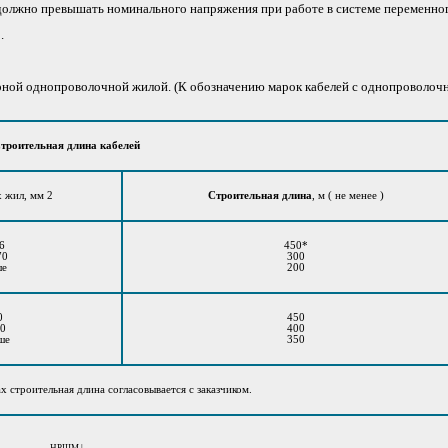
должно превышать номинального напряжения при работе в системе переменно
.
орной однопроволочной жилой. (К обозначению марок кабелей с однопроволо
троительная длина кабелей
 жил, мм 2
Строительная длина
, м ( не менее )
6
450*
70
300
ше
200
0
450
20
400
ше
350
ах строительная длина согласовывается с заказчиком.