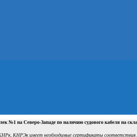
лек №1 на Северо-Западе
по наличию судового кабеля на скл
НРк, КНРЭк имеет необходимые сертификаты соответствия м