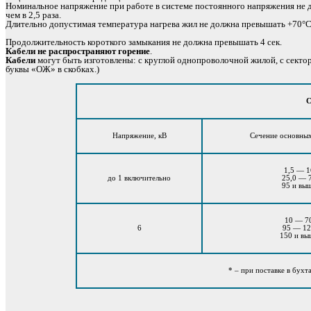
Номинальное напряжение при работе в системе постоянного напряжения не 
чем в 2,5 раза.
Длительно допустимая температура нагрева жил не должна превышать +70°С
Продолжительность короткого замыкания не должна превышать 4 сек.
Кабели не распространяют горение
.
Кабели
могут быть изготовлены: с круглой однопроволочной жилой, с сект
буквы «ОЖ» в скобках.)
С
Напряжение, кВ
Сечение основных
1,5 — 1
до 1 включительно
25,0 — 
95 и вы
10 — 7
6
95 — 1
150 и вы
* – при поставке в бухт