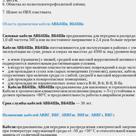
5. Битум;
6. Обмотка из полиэтилентерефталатной плёнки;
7. Шланг из ПВХ пластиката.
Область применения кабеля
АВБбШв
,
ВБбШв
:
Силовые кабели АВБбШв
,
ВБбШв
предназначены для передачи и распреде
1,0 кВ частоты 50Гц или на постоянное напряжение в 2,4 раза больше перем
Кабели АВБбШв
,
ВБбШв
изготавливаются для эксплуатации в районах с у
эксплуатации на суше, реках и озерах на высотах до 4300 м. над уровнем мо
в земле (траншеях) с низкой, средней или высокой коррозионной активнос
подвергаются значительным растягивающим усилиям;
в воздухе при наличии опасности механических повреждений в ходе эксп
для прокладки в сухих или сырых помещениях (туннелях), каналах, кабе
сооружениях при наличии среды со слабой, средней и высокой коррозионно
для прокладки в пожароопасных помещениях;
для прокладки во взрывоопасных зонах класса B-Iб, B-Iг, В-II, В-IIа.
Кабели ВБбШв
,
АВБбШв
предназначены для наклонных и горизонтальн
Кабели в тропическом климатическом исполнении (индекс «-Т») устойчивы 
должен превышать +80°С и продолжительность работы в аварийном режиме не 
Срок службы кабелей АВБбШв, ВБбШв
— 30 лет.
Назначение кабелей АВВГ
,
ВВГ
,
АВВГнг
,
ВВГнг
,
АВВГз
,
ВВГз
:
Кабели
предназначены для передачи и распределения электрической энергии 
при температуре окружающей среды от -50 до +50° С и относительной влажн
защиты от солнечной радиации.