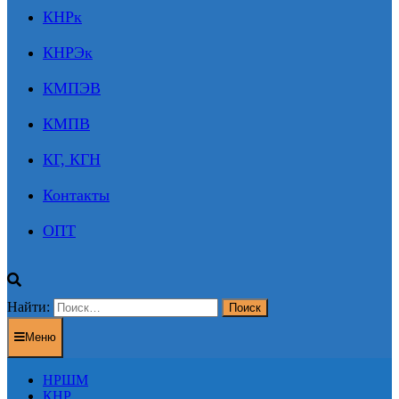
КНРк
КНРЭк
КМПЭВ
КМПВ
КГ, КГН
Контакты
ОПТ
Найти:
Меню
НРШМ
КНР