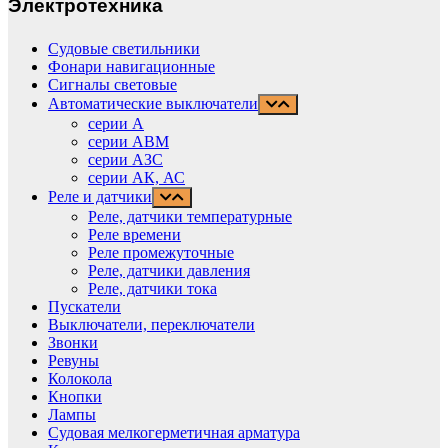
Электротехника
Судовые светильники
Фонари навигационные
Сигналы световые
Автоматические выключатели
серии А
серии АВМ
cерии АЗС
серии АК, АС
Реле и датчики
Реле, датчики температурные
Реле времени
Реле промежуточные
Реле, датчики давления
Реле, датчики тока
Пускатели
Выключатели, переключатели
Звонки
Ревуны
Колокола
Кнопки
Лампы
Судовая мелкогерметичная арматура