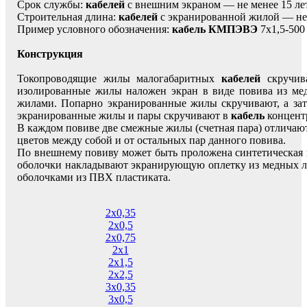
Срок службы:
кабелей
с внешним экраном — не менее 15 лет
Строительная длина:
кабелей
с экранированной жилой — не 
Пример условного обозначения:
кабель КМПЭВЭ
7х1,5-500
Конструкция
Токопроводящие жилы малогабаритных
кабелей
скручив
изолированные жилы наложен экран в виде повива из ме
жилами. Попарно экранированные жилы скручивают, а зат
экранированные жилы и пары скручивают в
кабель
концент
В каждом повиве две смежные жилы (счетная пара) отличаю
цветов между собой и от остальных пар данного повива.
По внешнему повиву может быть проложена синтетическая 
оболочки накладывают экранирующую оплетку из медных л
оболочками из ПВХ пластиката.
2х0,35
2х0,5
2х0,75
2х1
2х1,5
2х2,5
3х0,35
3х0,5