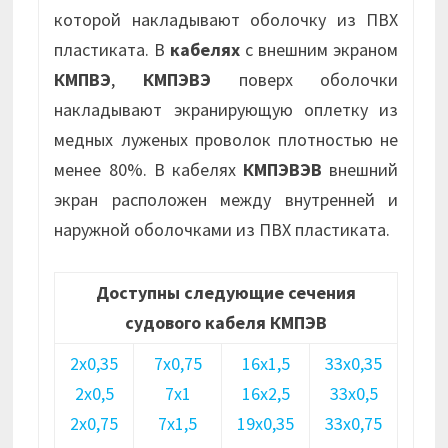
которой накладывают оболочку из ПВХ
пластиката. В
кабелях
с внешним экраном
КМПВЭ
,
КМПЭВЭ
поверх оболочки
накладывают экранирующую оплетку из
медных луженых проволок плотностью не
менее 80%. В кабелях
КМПЭВЭВ
внешний
экран расположен между внутренней и
наружной оболочками из ПВХ пластиката.
Доступны следующие сечения
судового кабеля КМПЭВ
2х0,35
7х0,75
16х1,5
33х0,35
2х0,5
7х1
16х2,5
33х0,5
2х0,75
7х1,5
19х0,35
33х0,75