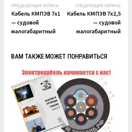
Навигация
Предыдущая
Сле
ПРЕДЫДУЩАЯ ЗАПИСЬ
СЛЕДУЮЩАЯ ЗАПИСЬ
по
запись:
запи
Кабель КМПЭВ 7х1
Кабель КМПЭВ 7х2,5
— судовой
— судовой
записям
малогабаритный
малогабаритный
ВАМ ТАКЖЕ МОЖЕТ ПОНРАВИТЬСЯ