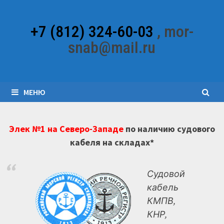
Перейти
к
+7 (812) 324-60-03
, mor-
содержимому
snab@mail.ru
МЕНЮ
Элек №1 на Северо-Западе
по наличию судового
кабеля на складах*
Судовой
кабель
КМПВ,
КНР,