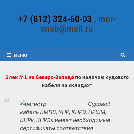
Перейти
к
+7 (812) 324-60-03
, mor-
содержимому
snab@mail.ru
МЕНЮ
Элек №1 на Северо-Западе
по наличию судового
кабеля на складах*
Судовой
кабель КМПВ, КНР, КНРЭ, НРШМ,
КНРк, КНРЭк имеет необходимые
сертификаты соответствия