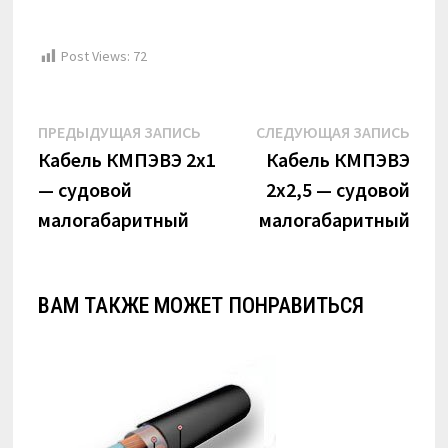
Post Views:
72
Навигация
Предыдущая
Сле
ПРЕДЫДУЩАЯ ЗАПИСЬ
СЛЕДУЮЩАЯ ЗАПИСЬ
по
запись:
запи
Кабель КМПЭВЭ 2х1
Кабель КМПЭВЭ
— судовой
2х2,5 — судовой
записям
малогабаритный
малогабаритный
ВАМ ТАКЖЕ МОЖЕТ ПОНРАВИТЬСЯ