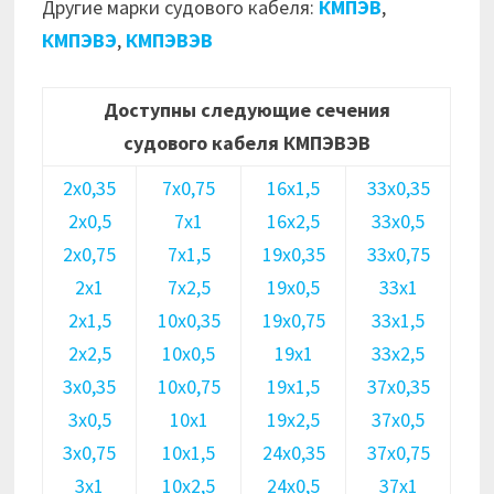
Другие марки судового кабеля:
КМПЭВ
,
КМПЭВЭ
,
КМПЭВЭВ
Доступны следующие сечения
судового кабеля КМПЭВЭВ
2х0,35
7х0,75
16х1,5
33х0,35
2х0,5
7х1
16х2,5
33х0,5
2х0,75
7х1,5
19х0,35
33х0,75
2х1
7х2,5
19х0,5
33х1
2х1,5
10х0,35
19х0,75
33х1,5
2х2,5
10х0,5
19х1
33х2,5
3х0,35
10х0,75
19х1,5
37х0,35
3х0,5
10х1
19х2,5
37х0,5
3х0,75
10х1,5
24х0,35
37х0,75
3х1
10х2,5
24х0,5
37х1