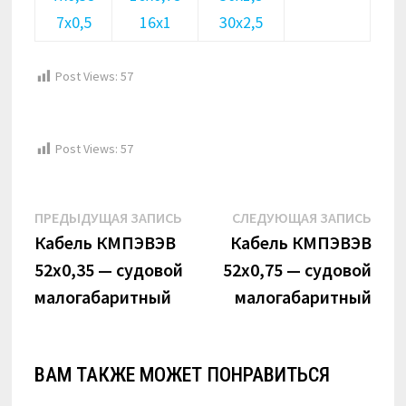
7х0,5
16х1
30х2,5
Post Views:
57
Post Views:
57
Навигация
Предыдущая
Сле
ПРЕДЫДУЩАЯ ЗАПИСЬ
СЛЕДУЮЩАЯ ЗАПИСЬ
по
запись:
запи
Кабель КМПЭВЭВ
Кабель КМПЭВЭВ
52х0,35 — судовой
52х0,75 — судовой
записям
малогабаритный
малогабаритный
ВАМ ТАКЖЕ МОЖЕТ ПОНРАВИТЬСЯ