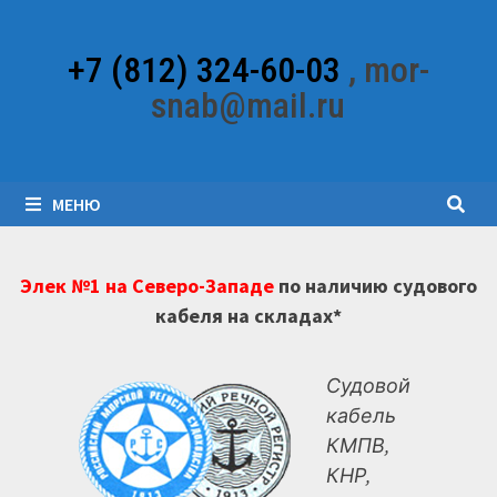
Перейти
к
+7 (812) 324-60-03
, mor-
содержимому
snab@mail.ru
МЕНЮ
Элек №1 на Северо-Западе
по наличию судового
кабеля на складах*
Судовой
кабель
КМПВ,
КНР,