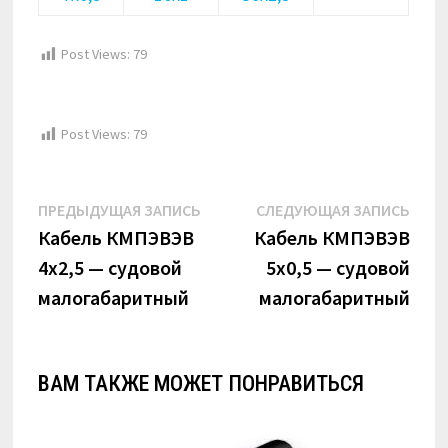
Post Views:
79
Post Views:
79
Навигация
Предыдущая
Сле
ПРЕДЫДУЩАЯ ЗАПИСЬ
СЛЕДУЮЩАЯ ЗАПИСЬ
по
запись:
запи
Кабель КМПЭВЭВ
Кабель КМПЭВЭВ
4х2,5 — судовой
5х0,5 — судовой
записям
малогабаритный
малогабаритный
ВАМ ТАКЖЕ МОЖЕТ ПОНРАВИТЬСЯ