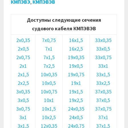
КМПЭВЭ
,
КМПЭВЭВ
Доступны следующие сечения
судового кабеля КМПЭВЭВ
2х0,35
7х0,75
16х1,5
33х0,35
2х0,5
7х1
16х2,5
33х0,5
2х0,75
7х1,5
19х0,35
33х0,75
2х1
7х2,5
19х0,5
33х1
2х1,5
10х0,35
19х0,75
33х1,5
2х2,5
10х0,5
19х1
33х2,5
3х0,35
10х0,75
19х1,5
37х0,35
3х0,5
10х1
19х2,5
37х0,5
3х0,75
10х1,5
24х0,35
37х0,75
3х1
10х2,5
24х0,5
37х1
3х1,5
12х0,35
24х0,75
37х1,5