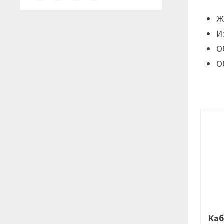
Ж
И
О
О
Каб