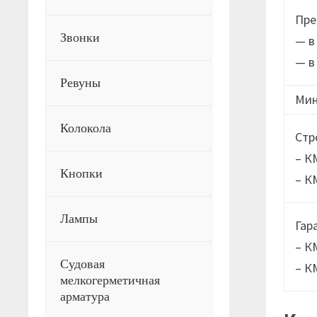
Пре
Звонки
— в
— в
Ревуны
Мин
Колокола
Стр
– К
Кнопки
– К
Лампы
Гар
– К
Судовая
– К
мелкогерметичная
арматура