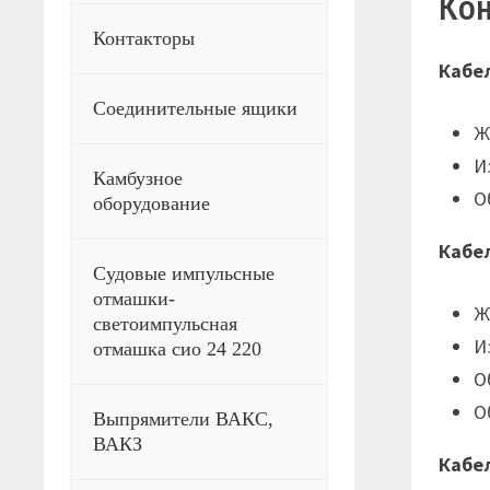
Кон
Контакторы
Кабе
Соединительные ящики
Ж
И
Камбузное
О
оборудование
Кабе
Судовые импульсные
отмашки-
Ж
светоимпульсная
И
отмашка сио 24 220
О
О
Выпрямители ВАКС,
ВАКЗ
Кабе