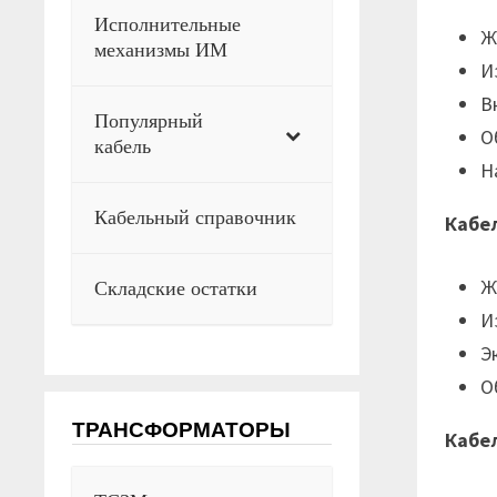
Исполнительные
Ж
механизмы ИМ
И
В
Популярный
О
кабель
Н
Кабельный справочник
Кабе
Ж
Складские остатки
И
Э
О
ТРАНСФОРМАТОРЫ
Кабе