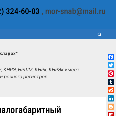
2) 324-60-03
, mor-snab@mail.ru
складах*
Fac
, КНРЭ, НРШМ, КНРк, КНРЭк имеет
Twit
и речного регистров
Pint
Tum
Red
Link
малогабаритный
Blo