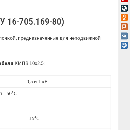
Flip
Live
ТУ 16-705.169-80)
Odn
Plur
лочкой, предназначенные для неподвижной
VK
Mail
абеля
КМПВ 10х2.5:
0,5 и 1 кВ
т –50°C
–15°C