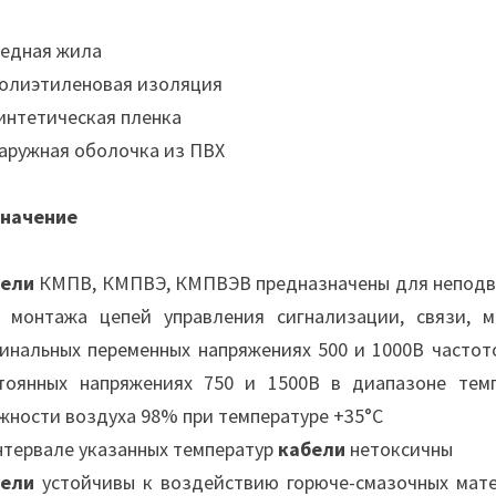
Медная жила
Полиэтиленовая изоляция
Синтетическая пленка
Наружная оболочка из ПВХ
начение
бели
КМПВ, КМПВЭ, КМПВЭВ предназначены для неподви
 монтажа цепей управления сигнализации, связи, 
инальных переменных напряжениях 500 и 1000В частото
тоянных напряжениях 750 и 1500В в диапазоне темп
жности воздуха 98% при температуре +35°С
нтервале указанных температур
кабели
нетоксичны
бели
устойчивы к воздействию горюче-смазочных мате