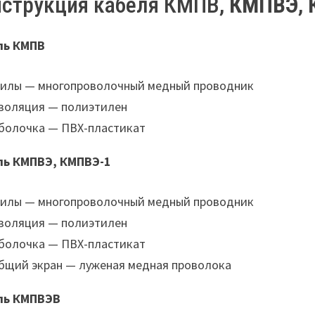
струкция кабеля КМПВ,
КМПВЭ
,
ль КМПВ
илы — многопроволочный медный проводник
золяция — полиэтилен
болочка — ПВХ-пластикат
ль КМПВЭ, КМПВЭ-1
илы — многопроволочный медный проводник
золяция — полиэтилен
болочка — ПВХ-пластикат
бщий экран — луженая медная проволока
ль КМПВЭВ