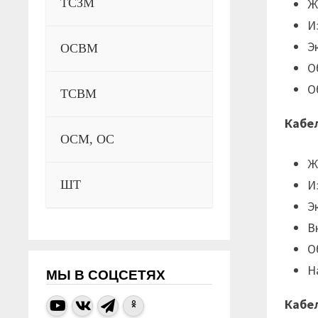
Ж
ТСЗМ
И
Э
ОСВМ
О
О
ТСВМ
Кабе
ОСМ, ОС
Ж
И
ШТ
Э
В
О
Н
МЫ В СОЦСЕТЯХ
Кабе