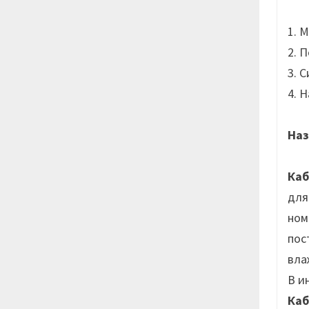
1. 
2. 
3. 
4. 
Наз
Ка
для
ном
пос
вла
В и
Ка