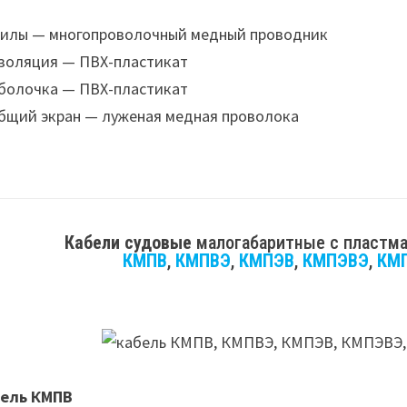
илы — многопроволочный медный проводник
золяция — ПВХ-пластикат
болочка — ПВХ-пластикат
бщий экран — луженая медная проволока
Кабели судовые
малогабаритные с пластма
КМПВ
,
КМПВЭ
,
КМПЭВ
,
КМПЭВЭ
,
КМ
ель КМПВ