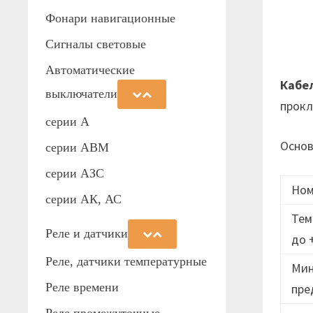
Фонари навигационные
Сигналы световые
Автоматические
Кабе
выключатели
прок
серии А
Основ
серии АВМ
cерии АЗС
Ном
серии АК, АС
Тем
Реле и датчики
до 
Реле, датчики температурные
Мин
Реле времени
пре