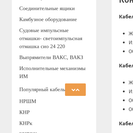
Соединительные ящики
Кабе
Камбузное оборудование
Судовые импульсные
Ж
отмашки- светоимпульсная
И
отмашка сио 24 220
О
Выпрямители ВАКС, ВАКЗ
Кабе
Исполнительные механизмы
ИМ
Ж
Популярный кабель
И
О
НРШМ
О
КНР
Кабе
КНРк