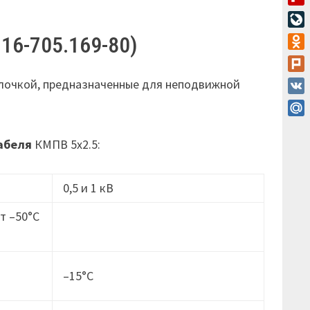
Flip
Live
 16-705.169-80)
Odn
Plur
лочкой, предназначенные для неподвижной
VK
Mail
абеля
КМПВ 5х2.5:
0,5 и 1 кВ
т –50°C
–15°C