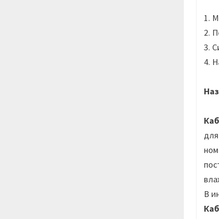
1. 
2. 
3. 
4. 
Наз
Ка
для
ном
пос
вла
В и
Ка