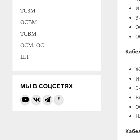
И
ТСЗМ
Э
ОСВМ
О
ТСВМ
О
ОСМ, ОС
Кабе
ШТ
Ж
И
МЫ В СОЦСЕТЯХ
Э
В
О
Н
Кабе