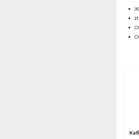
Ж
И
О
О
Каб