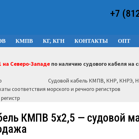
+7 (81
ЭВ
КМПВ
КГ, КГН
КОНТАКТЫ
ОПТ
 на Северо-Западе
по наличию судового кабеля на 
Судовой кабель КМПВ, КНР, КНРЭ, 
аты соответствия морского и речного регистров
бель КМПВ 5х2,5 — судовой м
одажа