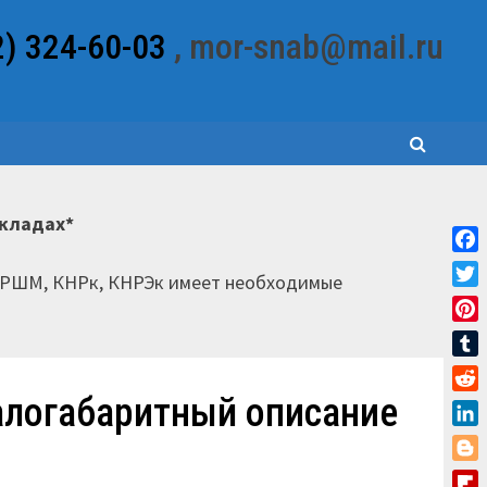
2) 324-60-03
, mor-snab@mail.ru
складах*
Fac
НРШМ, КНРк, КНРЭк имеет необходимые
Twit
Pint
Tum
алогабаритный описание
Red
Link
Blo