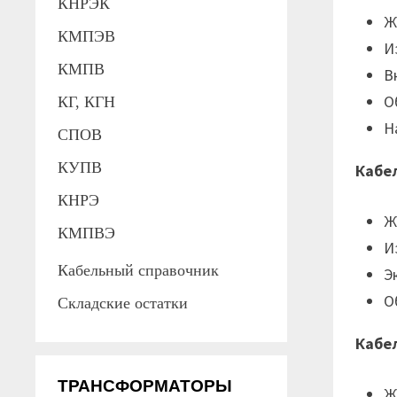
КНРЭК
Ж
КМПЭВ
И
КМПВ
В
О
КГ, КГН
Н
СПОВ
КУПВ
Кабе
КНРЭ
Ж
КМПВЭ
И
Кабельный справочник
Э
О
Складские остатки
Кабе
ТРАНСФОРМАТОРЫ
Ж