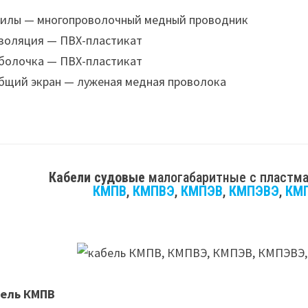
илы — многопроволочный медный проводник
золяция — ПВХ-пластикат
болочка — ПВХ-пластикат
бщий экран — луженая медная проволока
Кабели судовые
малогабаритные с пластма
КМПВ
,
КМПВЭ
,
КМПЭВ
,
КМПЭВЭ
,
КМ
ель КМПВ