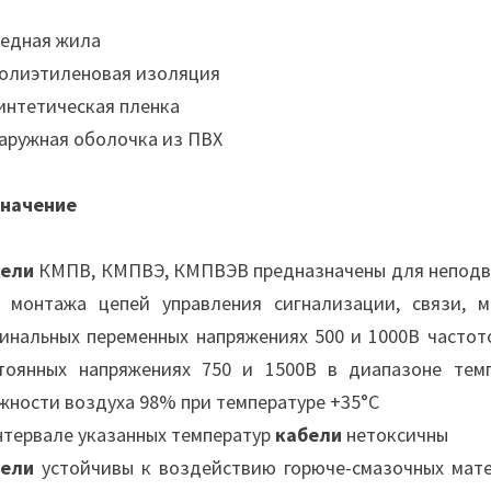
Медная жила
Полиэтиленовая изоляция
Синтетическая пленка
Наружная оболочка из ПВХ
начение
бели
КМПВ, КМПВЭ, КМПВЭВ предназначены для неподви
 монтажа цепей управления сигнализации, связи, 
инальных переменных напряжениях 500 и 1000В частото
тоянных напряжениях 750 и 1500В в диапазоне темп
жности воздуха 98% при температуре +35°С
нтервале указанных температур
кабели
нетоксичны
бели
устойчивы к воздействию горюче-смазочных мате