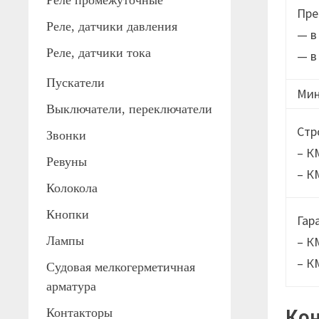
Реле промежуточные
Пре
Реле, датчики давления
— в
Реле, датчики тока
— в
Пускатели
Мин
Выключатели, переключатели
Стр
Звонки
– К
Ревуны
– К
Колокола
Кнопки
Гар
Лампы
– К
– К
Судовая мелкогерметичная
арматура
Кон
Контакторы