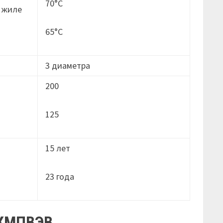
70°C
 жиле
65°C
3 диаметра
200
125
15 лет
23 годa
КМПВЭВ