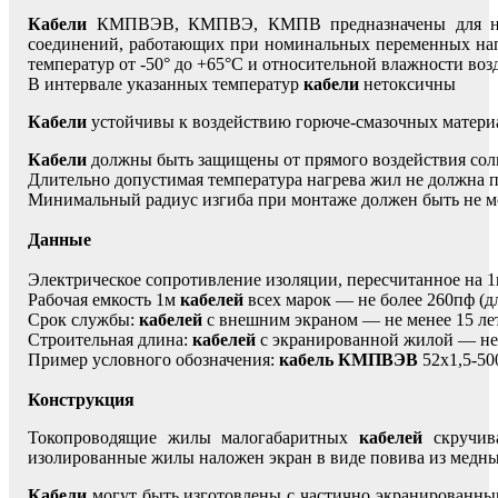
Кабели
КМПВЭВ, КМПВЭ, КМПВ предназначены для непод
соединений, работающих при номинальных переменных напр
температур от -50° до +65°С и относительной влажности во
В интервале указанных температур
кабели
нетоксичны
Кабели
устойчивы к воздействию горюче-смазочных материа
Кабели
должны быть защищены от прямого воздействия сол
Длительно допустимая температура нагрева жил не должна 
Минимальный радиус изгиба при монтаже должен быть не м
Данные
Электрическое сопротивление изоляции, пересчитанное на
Рабочая емкость 1м
кабелей
всех марок — не более 260пф (
Срок службы:
кабелей
с внешним экраном — не менее 15 лет
Строительная длина:
кабелей
с экранированной жилой — не 
Пример условного обозначения:
кабель КМПВЭВ
52х1,5-50
Конструкция
Токопроводящие жилы малогабаритных
кабелей
скручив
изолированные жилы наложен экран в виде повива из медны
Кабели
могут быть изготовлены с частично экранированны