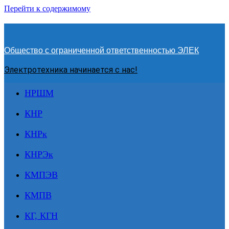
Перейти к содержимому
Общество с ограниченной ответственностью ЭЛЕК
Электротехника начинается с нас!
НРШМ
КНР
КНРк
КНРЭк
КМПЭВ
КМПВ
КГ, КГН