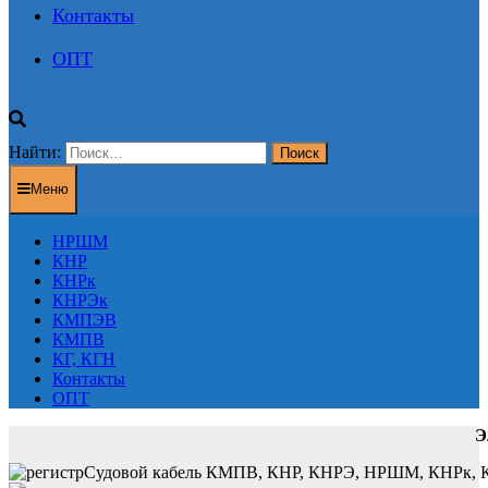
Контакты
ОПТ
Найти:
Меню
НРШМ
КНР
КНРк
КНРЭк
КМПЭВ
КМПВ
КГ, КГН
Контакты
ОПТ
Э
Судовой кабель КМПВ, КНР, КНРЭ, НРШМ, КНРк, КНР