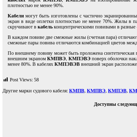
плотностью не менее 90%.
Кабели
могут быть изготовлены с частично экранированн
экран в виде оплетки плотностью не менее 70%. Жилы в п
скручивают в
кабель
концентрическими повивами в разные
В каждом повиве две смежные жилы (счетная пара) отличают
смежные пары повива отличаются комбинацией цветов между
По внешнему повиву может быть проложена синтетическая 
внешним экраном
КМПВЭ
,
КМПЭВЭ
поверх оболочки нак
менее 80%. В кабелях
КМПЭВЭВ
внешний экран расположе
Post Views:
58
Другие марки судового кабеля:
КМПВ
,
КМПВЭ
,
КМПЭВ
,
КМ
Доступны следующ