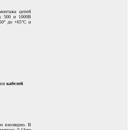
монтажа цепей
х 500 и 1000В
50° до +65°С и
ции
кабелей
ую изоляцию. В
метром 0,13мм