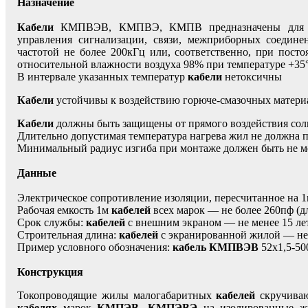
Назначение
Кабели
КМПВЭВ, КМПВЭ, КМПВ предназначены для неп
управления сигнализации, связи, межприборных соедин
частотой не более 200кГц или, соответственно, при пост
относительной влажности воздуха 98% при температуре +35
В интервале указанных температур
кабели
нетоксичны
Кабели
устойчивы к воздействию горюче-смазочных материа
Кабели
должны быть защищены от прямого воздействия сол
Длительно допустимая температура нагрева жил не должна 
Минимальный радиус изгиба при монтаже должен быть не м
Данные
Электрическое сопротивление изоляции, пересчитанное на
Рабочая емкость 1м
кабелей
всех марок — не более 260пф (
Срок службы:
кабелей
с внешним экраном — не менее 15 лет
Строительная длина:
кабелей
с экранированной жилой — не 
Пример условного обозначения:
кабель КМПВЭВ
52х1,5-50
Конструкция
Токопроводящие жилы малогабаритных
кабелей
скручиваю
кабелях
марок
КМПЭВ
,
КМПЭВЭ
на изолированные жи