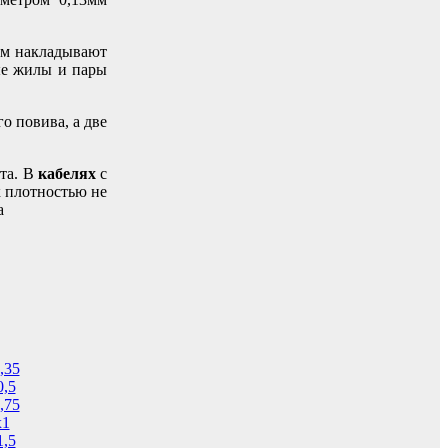
ем накладывают
ые жилы и пары
о повива, а две
та. В
кабелях
с
 плотностью не
а
,35
0,5
,75
х1
1,5