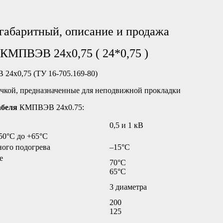
абаритный, описание и продажа
 КМПВЭВ 24х0,75 ( 24*0,75 )
4х0,75 (ТУ 16-705.169-80)
чкой, предназначенные для неподвижной прокладки
абеля
КМПВЭВ 24х0.75:
0,5 и 1 кВ
50°C до +65°C
ного подогрева
–15°C
е
70°C
65°C
3 диаметра
200
125