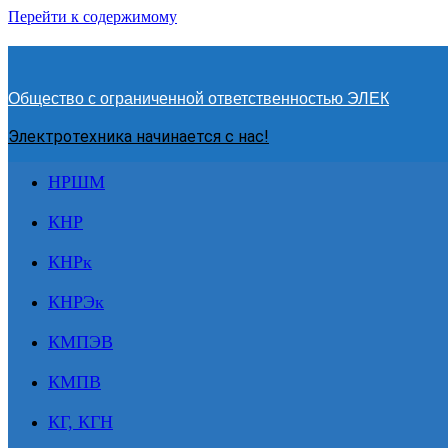
Перейти к содержимому
Общество с ограниченной ответственностью ЭЛЕК
Электротехника начинается с нас!
НРШМ
КНР
КНРк
КНРЭк
КМПЭВ
КМПВ
КГ, КГН