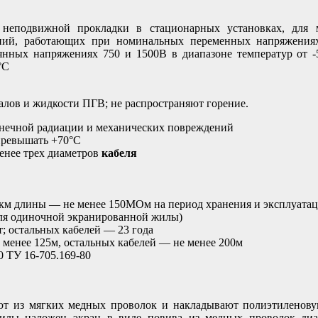
одвижной прокладки в стационарных установках, для 
ений, работающих при номинальных переменных напряжения
оянных напряжениях 750 и 1500В в диапазоне температур от -
°С
лов и жидкости ПГВ; не распространяют горение.
нечной радиации и механических повреждений
превышать +70°С
енее трех диаметров
кабеля
 1км длины — не менее 150МОм на период хранения и эксплуата
для одиночной экранированной жилы)
; остальных кабелей — 23 года
менее 125м, остальных кабелей — не менее 200м
0 ТУ 16-705.169-80
т из мягких медных проволок и накладывают полиэтиленов
лы наложен экран в виде повива из медных проволок диа