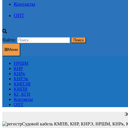
Контакты
ОПТ
Найти:
Меню
НРШМ
КНР
КНРк
КНРЭк
КМПЭВ
КМПВ
КГ, КГН
Контакты
ОПТ
Э
Судовой кабель КМПВ, КНР, КНРЭ, НРШМ, КНРк, КН