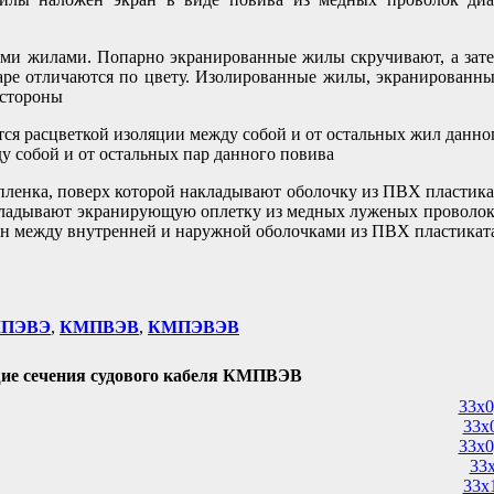
ыми жилами. Попарно экранированные жилы скручивают, а зат
аре отличаются по цвету. Изолированные жилы, экранированн
 стороны
ся расцветкой изоляции между собой и от остальных жил данног
 собой и от остальных пар данного повива
пленка, поверх которой накладывают оболочку из ПВХ пластика
ладывают экранирующую оплетку из медных луженых проволок
н между внутренней и наружной оболочками из ПВХ пластикат
ПЭВЭ
,
КМПВЭВ
,
КМПЭВЭВ
ие сечения судового кабеля КМПВЭВ
33х0
33х
33х0
33
33х