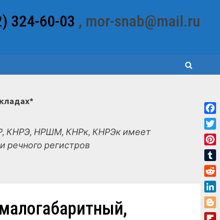
2) 324-60-03
, mor-snab@mail.ru
складах*
Fac
, КНРЭ, НРШМ, КНРк, КНРЭк имеет
Twit
и речного регистров
Pint
Tum
Red
Link
 малогабаритный,
Blo