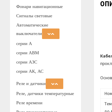
оп
Фонари навигационные
Сигналы световые
Автоматические
выключатели
серии А
серии АВМ
Кабе
cерии АЗС
прок
серии АК, АС
Основ
Реле и датчики
Ном
Реле, датчики температурные
Реле времени
Тем
до 