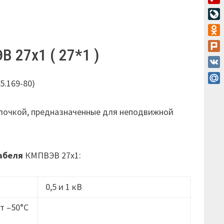
Flip
Live
Odn
 27х1 ( 27*1 )
Plur
VK
5.169-80)
Mail
лочкой, предназначенные для неподвижной
абеля
КМПВЭВ 27х1:
0,5 и 1 кВ
т –50°C