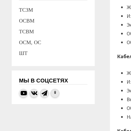
Ж
ТСЗМ
И
ОСВМ
Э
ТСВМ
О
О
ОСМ, ОС
ШТ
Кабе
Ж
МЫ В СОЦСЕТЯХ
И
Э
В
О
Н
Кабе