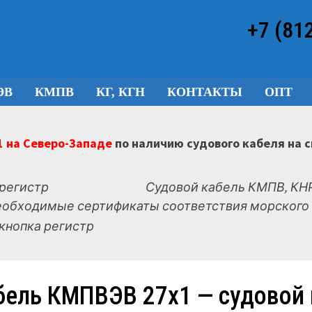
+7 (81
ЭВ
КМПВ
КГ, КГН
КОНТАКТЫ
ОПТ
 на Северо-Западе
по наличию судового кабеля на 
Судовой кабель КМПВ, КНР
еобходимые сертификаты соответствия морского 
бель КМПВЭВ 27х1 — судовой