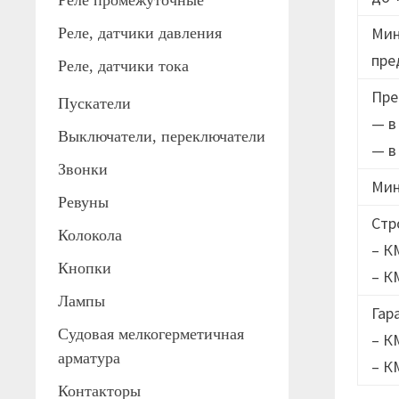
Реле промежуточные
Мин
Реле, датчики давления
пре
Реле, датчики тока
Пре
Пускатели
— в
Выключатели, переключатели
— в
Звонки
Мин
Ревуны
Стр
Колокола
– К
Кнопки
– К
Лампы
Гар
Судовая мелкогерметичная
– К
арматура
– К
Контакторы