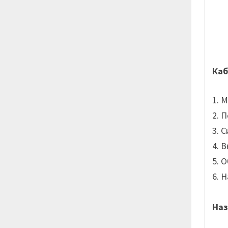
Каб
1. 
2. 
3. 
4. 
5. 
6. 
Наз