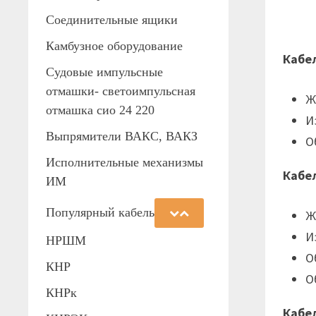
Соединительные ящики
Камбузное оборудование
Кабе
Судовые импульсные
отмашки- светоимпульсная
Ж
отмашка сио 24 220
И
Выпрямители ВАКС, ВАКЗ
О
Исполнительные механизмы
Кабе
ИМ
Популярный кабель
Ж
И
НРШМ
О
КНР
О
КНРк
Кабе