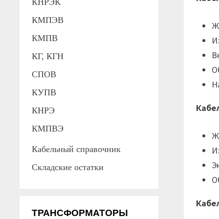
КНРЭК
КМПЭВ
Ж
КМПВ
И
В
КГ, КГН
О
СПОВ
Н
КУПВ
Кабе
КНРЭ
КМПВЭ
Ж
Кабельный справочник
И
Э
Складские остатки
О
Кабе
ТРАНСФОРМАТОРЫ