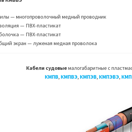
илы — многопроволочный медный проводник
золяция — ПВХ-пластикат
болочка — ПВХ-пластикат
бщий экран — луженая медная проволока
Кабели судовые
малогабаритные с пластма
КМПВ
,
КМПВЭ
,
КМПЭВ
,
КМПЭВЭ
,
КМП