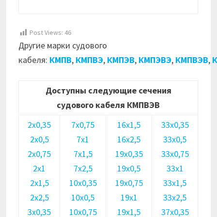
Post Views:
46
Другие марки судового
кабеля:
КМПВ
,
КМПВЭ
,
КМПЭВ
,
КМПЭВЭ
,
КМПВЭВ
,
Доступны следующие сечения
судового кабеля КМПВЭВ
2х0,35
7х0,75
16х1,5
33х0,35
2х0,5
7х1
16х2,5
33х0,5
2х0,75
7х1,5
19х0,35
33х0,75
2х1
7х2,5
19х0,5
33х1
2х1,5
10х0,35
19х0,75
33х1,5
2х2,5
10х0,5
19х1
33х2,5
3х0,35
10х0,75
19х1,5
37х0,35