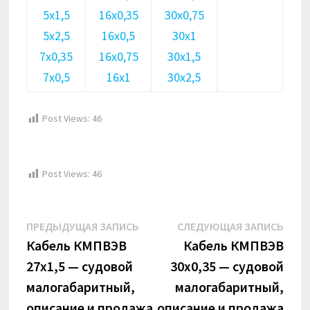
5х1,5
16х0,35
30х0,75
5х2,5
16х0,5
30х1
7х0,35
16х0,75
30х1,5
7х0,5
16х1
30х2,5
Post Views:
46
Post Views:
46
Навигация
Предыдущая
Сле
ПРЕДЫДУЩАЯ ЗАПИСЬ
СЛЕДУЮЩАЯ ЗАПИСЬ
по
запись:
запи
Кабель КМПВЭВ
Кабель КМПВЭВ
27х1,5 — судовой
30х0,35 — судовой
записям
малогабаритный,
малогабаритный,
описание и продажа
описание и продажа