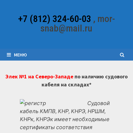
Перейти
к
+7 (812) 324-60-03
, mor-
содержимому
snab@mail.ru
МЕНЮ
Элек №1 на Северо-Западе
по наличию судового
кабеля на складах*
Судовой
кабель КМПВ, КНР, КНРЭ, НРШМ,
КНРк, КНРЭк имеет необходимые
сертификаты соответствия