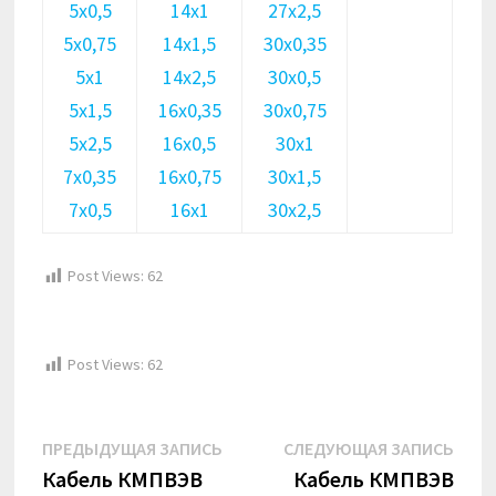
5х0,5
14х1
27х2,5
5х0,75
14х1,5
30х0,35
5х1
14х2,5
30х0,5
5х1,5
16х0,35
30х0,75
5х2,5
16х0,5
30х1
7х0,35
16х0,75
30х1,5
7х0,5
16х1
30х2,5
Post Views:
62
Post Views:
62
Навигация
Предыдущая
Сле
ПРЕДЫДУЩАЯ ЗАПИСЬ
СЛЕДУЮЩАЯ ЗАПИСЬ
по
запись:
запи
Кабель КМПВЭВ
Кабель КМПВЭВ