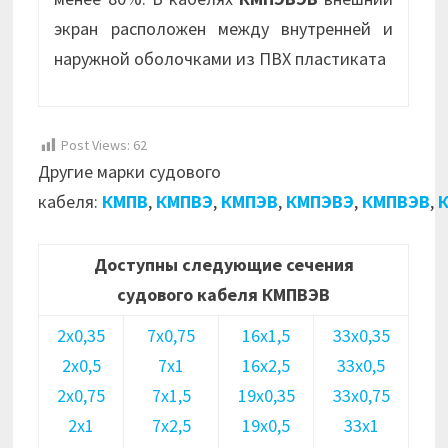
экран расположен между внутренней и
наружной оболочками из ПВХ пластиката
Post Views:
62
Другие марки судового
кабеля:
КМПВ
,
КМПВЭ
,
КМПЭВ
,
КМПЭВЭ
,
КМПВЭВ
,
Доступны следующие сечения
судового кабеля КМПВЭВ
2х0,35
7х0,75
16х1,5
33х0,35
2х0,5
7х1
16х2,5
33х0,5
2х0,75
7х1,5
19х0,35
33х0,75
2х1
7х2,5
19х0,5
33х1