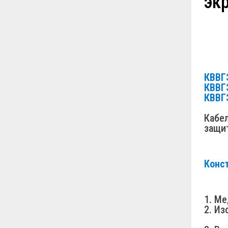
эк
КВВГ
КВВГ
КВВГ
Кабе
защи
Конс
1. Ме
2. Из