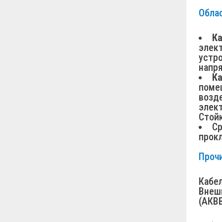
Обла
К
элек
устр
напр
К
помещ
возд
элект
Стой
С
прокл
Проч
Кабе
Внеш
(АКВВ