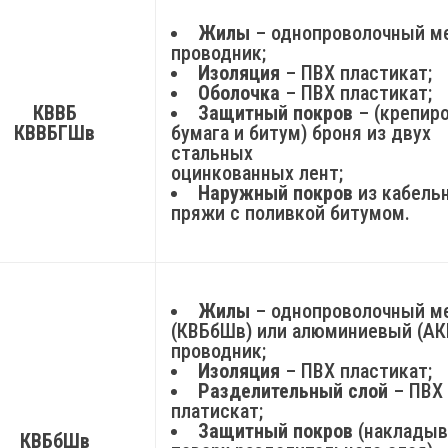
Жилы
– однопроволочный м
проводник;
Изоляция
– ПВХ пластикат;
Оболочка
– ПВХ пластикат;
КВВБ
Защитный покров
– (крепир
КВВБГШв
бумага и битум) броня из двух
стальных
оцинкованных лент;
Наружный покров
из кабель
пряжи с поливкой битумом.
Жилы
– однопроволочный 
(КВБбШв) или алюминиевый (А
проводник;
Изоляция
– ПВХ пластикат;
Разделительный слой
– ПВХ
платискат;
Защитный покров
(накладыв
КВБбШв