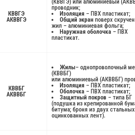
(КВВГЭ) или алюминиевый (АКВ
проводник;
КВВГЭ
Изоляция
– ПВХ пластикат;
АКВВГЭ
Общий экран
поверх скруче
жил – алюминиевая фольга;
Наружная оболочка
– ПВХ
пластикат.
Жилы
– однопроволочный м
(КВВБГ)
или алюминиевый (АКВВБГ) про
Изоляция
– ПВХ пластикат;
КВВБГ
Оболочка
– ПВХ пластикат;
АКВВБГ
Защитный покров
– типа БГ
(подушка из крепированной бум
битума; броня из двух стальных
оцинкованных лент).