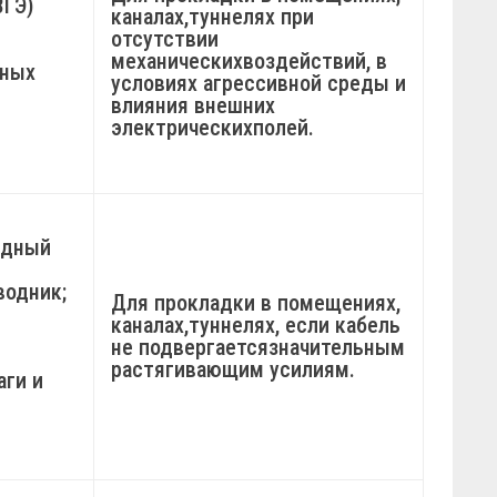
ВГЭ)
каналах,туннелях при
отсутствии
механическихвоздействий, в
нных
условиях агрессивной среды и
влияния внешних
электрическихполей.
едный
водник;
Для прокладки в помещениях,
каналах,туннелях, если кабель
не подвергаетсязначительным
растягивающим усилиям.
аги и