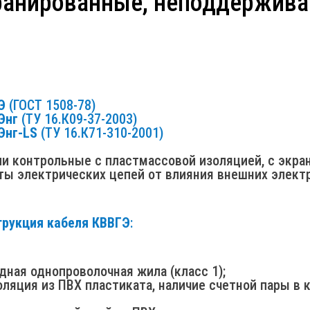
ранированные, неподдержив
Э
(ГОСТ 1508-78)
Энг
(ТУ 16.К09-37-2003)
Энг-LS
(ТУ 16.К71-310-2001)
ли контрольные с пластмассовой изоляцией, c экр
ты электрических цепей от влияния внешних электр
трукция кабеля КВВГЭ
:
дная однопроволочная жила (класс 1);
оляция из ПВХ пластиката, наличие счетной пары в 