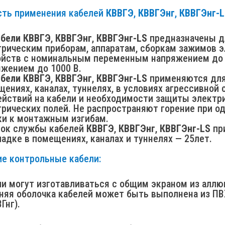
сть применения кабелей
КВВГЭ
,
КВВГЭнг
,
КВВГЭнг-
абели КВВГЭ
,
КВВГЭнг
,
КВВГЭнг-LS
предназначены д
трическим приборам, аппаратам, сборкам зажимов 
ойств с номинальным переменным напряжением до 6
яжением до 1000 В.
абели КВВГЭ
,
КВВГЭнг
,
КВВГЭнг-LS
применяются для 
ениях, каналах, туннелях, в условиях агрессивной
ействий на кабели и необходимости защиты электр
рических полей. Не распространяют горение при од
ки к монтажным изгибам.
рок службы кабелей
КВВГЭ
,
КВВГЭнг
,
КВВГЭнг-LS
при
адке в помещениях, каналах и туннелях — 25лет.
ие контрольные кабели:
ли могут изготавливаться с общим экраном из аллю
няя оболочка кабелей может быть выполнена из ПВ
Гнг).