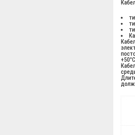
Кабе
ти
ти
ти
Ка
Кабе
элек
пост
+50°С
Кабел
среды
Длит
должн