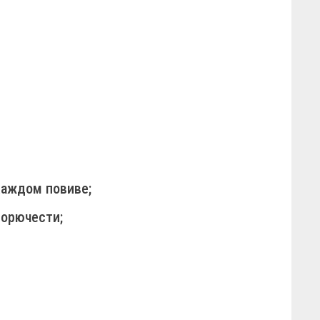
каждом повиве;
горючести;