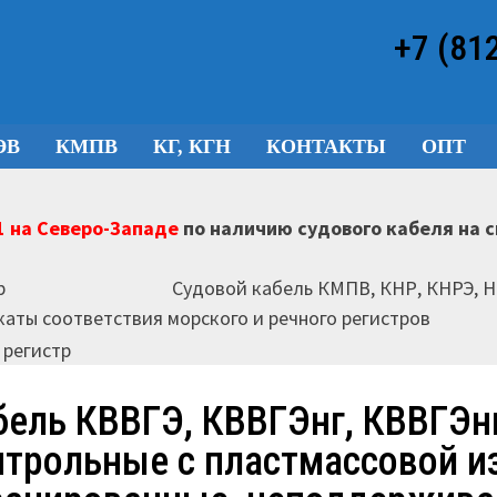
+7 (81
ЭВ
КМПВ
КГ, КГН
КОНТАКТЫ
ОПТ
 на Северо-Западе
по наличию судового кабеля на 
Судовой кабель КМПВ, КНР, КНРЭ, 
аты соответствия морского и речного регистров
бель КВВГЭ, КВВГЭнг, КВВГЭн
нтрольные с пластмассовой и