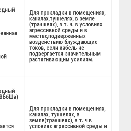
едный
Для прокладки в помещениях,
каналах,туннелях, в земле
(траншеях), в т. ч. в условиях
агрессивной среды и в
ованная
местах,подверженных
воздействию блуждающих
токов, если кабель не
подвергается значительным
ной
растягивающим усилиям.
медный
КВБбШв)
Для прокладки в помещениях,
каналах, туннелях, в
земле(траншеях), в т. ч.в
ается
условиях агрессивной среды и