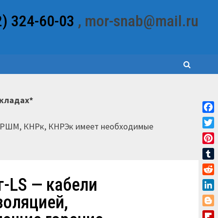
2) 324-60-03
, mor-snab@mail.ru
складах*
Fac
НРШМ, КНРк, КНРЭк имеет необходимые
Twi
Pin
Tum
г-LS — кабели
Red
Lin
золяцией,
Blo