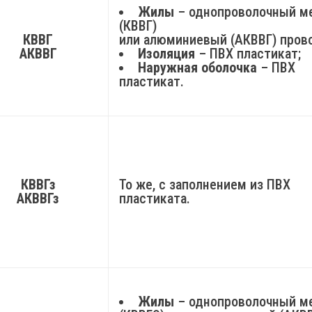
Жилы
– однопроволочный м
(КВВГ)
КВВГ
или алюминиевый (АКВВГ) пров
АКВВГ
Изоляция
– ПВХ пластикат;
Наружная оболочка
– ПВХ
пластикат.
КВВГз
То же, с заполнением из ПВХ
АКВВГз
пластиката.
Жилы
– однопроволочный м