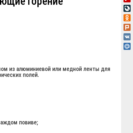
ающие горение
Fli
Liv
Odn
Plu
VK
Mai
аном из алюминиевой или медной ленты для
ических полей.
каждом повиве;