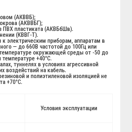
ровом (АКВВБ);
покрова (АКВВБГ);
из ПВХ пластиката (АКВБбШв).
ении (КВВГ-Т).
 к электрическим приборам, аппаратам в
ого — до 660В частотой до 100Гц или
 температуре окружающей среды от -50 до
и температуре +40°С.
лах, туннелях в условиях агрессивной
их воздействий на кабель.
резиновой и полиэтиленовой изоляцией не
та +70°С.
Условия эксплуатации