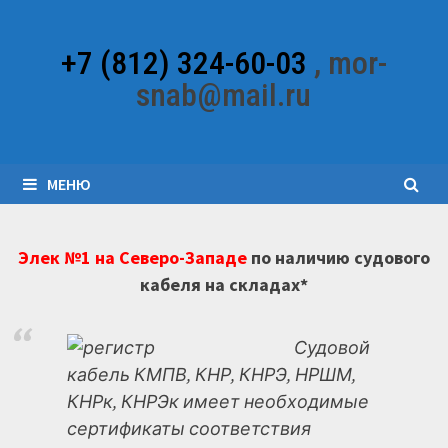
Перейти
к
+7 (812) 324-60-03
, mor-
содержимому
snab@mail.ru
МЕНЮ
Элек №1 на Северо-Западе
по наличию судового
кабеля на складах*
Судовой
кабель КМПВ, КНР, КНРЭ, НРШМ,
КНРк, КНРЭк имеет необходимые
сертификаты соответствия