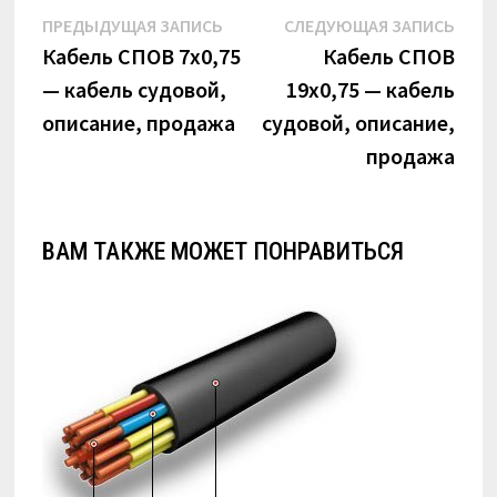
Навигация
Предыдущая
Сле
ПРЕДЫДУЩАЯ ЗАПИСЬ
СЛЕДУЮЩАЯ ЗАПИСЬ
по
запись:
запи
Кабель СПОВ 7х0,75
Кабель СПОВ
— кабель судовой,
19х0,75 — кабель
записям
описание, продажа
судовой, описание,
продажа
ВАМ ТАКЖЕ МОЖЕТ ПОНРАВИТЬСЯ