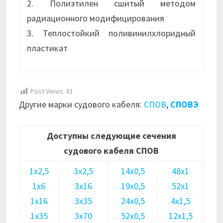
2. Полиэтилен сшитый методом
радиационного модифицирования
3. Теплостойкий поливинилхлоридный
пластикат
Post Views:
81
Другие марки судового кабеля:
СПОВ
,
СПОВЭ
Доступны следующие сечения
судового кабеля СПОВ
1х2,5
3х2,5
14х0,5
48х1
1х6
3х16
19х0,5
52х1
1х16
3х35
24х0,5
4х1,5
1х35
3х70
52х0,5
12х1,5