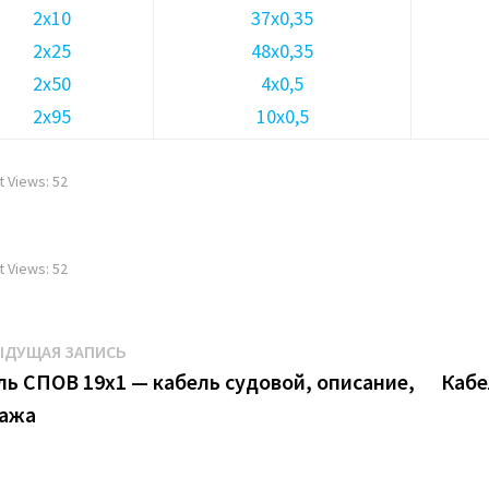
2х10
37х0,35
2х25
48х0,35
2х50
4х0,5
2х95
10х0,5
t Views:
52
t Views:
52
игация
Предыдущая
ЫДУЩАЯ ЗАПИСЬ
запись:
ль СПОВ 19х1 — кабель судовой, описание,
Кабе
ажа
писям