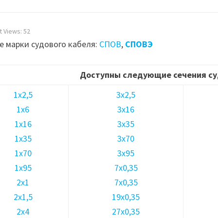
t Views:
52
е марки судового кабеля:
СПОВ
,
СПОВЭ
Доступны следующие сечения су
1х2,5
3х2,5
1х6
3х16
1х16
3х35
1х35
3х70
1х70
3х95
1х95
7х0,35
2х1
7х0,35
2х1,5
19х0,35
2х4
27х0,35