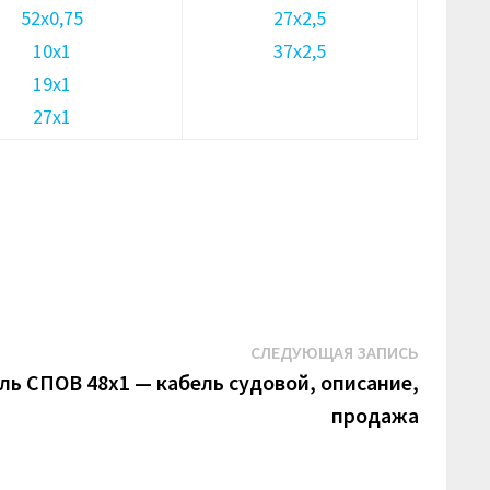
52х0,75
27х2,5
10х1
37х2,5
19х1
27х1
Следую
СЛЕДУЮЩАЯ ЗАПИСЬ
запись:
ль СПОВ 48х1 — кабель судовой, описание,
продажа