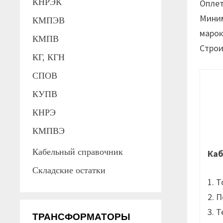
КНРЭК
Оплет
Миним
КМПЭВ
марок
КМПВ
Строи
КГ, КГН
СПОВ
КУПВ
КНРЭ
КМПВЭ
Кабельный справочник
Каб
Складские остатки
1. 
2. 
3. 
ТРАНСФОРМАТОРЫ