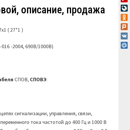
Flip
вой, описание, продажа
Live
Odn
1 ( 27*1 )
Plur
VK
9-016 -2004, 690В/1000В)
Mail
абеля
СПОВ,
СПОВЭ
:
епях сигнализации, управления, связи,
переменного тока частотой до 400 Гц и 1000 В