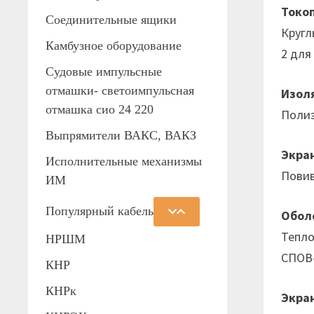
Токо
Соединительные ящики
Кругл
Камбузное оборудование
2 для
Судовые импульсные
отмашки- светоимпульсная
Изол
отмашка сио 24 220
Поли
Выпрямители ВАКС, ВАКЗ
Экра
Исполнительные механизмы
Повив
ИМ
Популярный кабель
Обол
Тепло
НРШМ
СПОВ-
КНР
КНРк
Экра