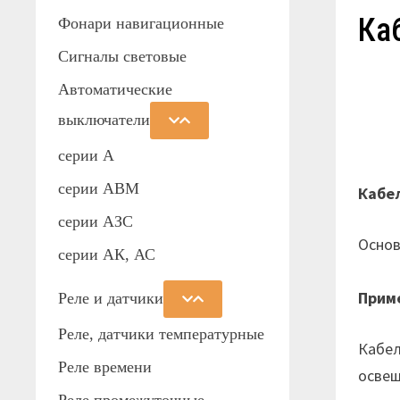
Ка
Фонари навигационные
Сигналы световые
Автоматические
выключатели
серии А
серии АВМ
Кабе
cерии АЗС
Основ
серии АК, АС
Прим
Реле и датчики
Реле, датчики температурные
Кабел
Реле времени
освещ