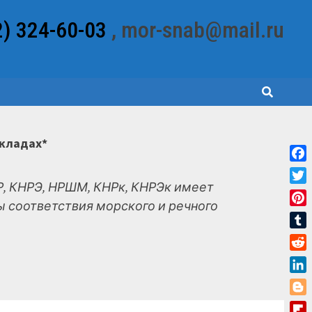
2) 324-60-03
, mor-snab@mail.ru
складах*
Fac
, КНРЭ, НРШМ, КНРк, КНРЭк имеет
Twit
 соответствия морского и речного
Pint
Tum
Red
Link
Blo