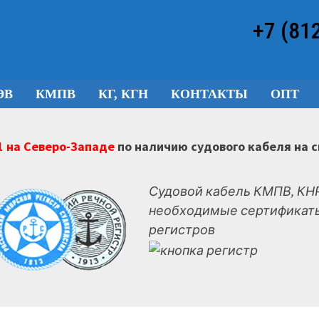
+7 (81
ЭВ
КМПВ
КГ, КГН
КОНТАКТЫ
ОПТ
 на Северо-Западе
по наличию судового кабеля на 
Судовой кабель КМПВ, КНР
необходимые сертификаты
регистров