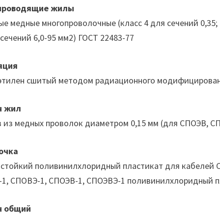
проводящие жилы
ые медные многопроволочные (класс 4 для сечений 0,35; 0,
 сечений 6,0-95 мм2) ГОСТ 22483-77
яция
этилен сшитый методом радиационного модифицирова
н жил
 из медных проволок диаметром 0,15 мм (для СПОЭВ, С
очка
стойкий поливинилхлоридный пластикат для кабелей С
1, СПОВЭ-1, СПОЭВ-1, СПОЭВЭ-1 поливинилхлоридный п
н общий