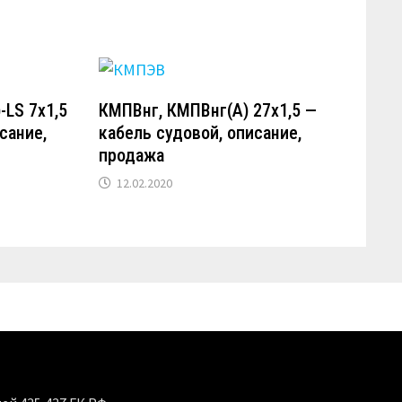
-LS 7х1,5
КМПВнг, КМПВнг(А) 27х1,5 —
сание,
кабель судовой, описание,
продажа
12.02.2020