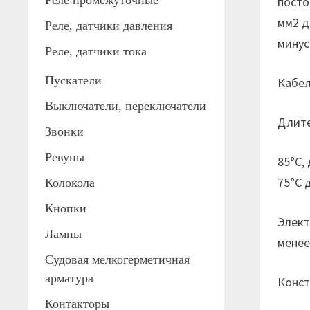
Реле промежуточные
посто
мм2 д
Реле, датчики давления
минус
Реле, датчики тока
Пускатели
Кабел
Выключатели, переключатели
Длите
Звонки
Ревуны
85°С,
75°С 
Колокола
Кнопки
Элект
Лампы
менее
Судовая мелкогерметичная
арматура
Конст
Контакторы