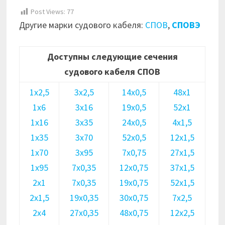
Post Views:
77
Другие марки судового кабеля:
СПОВ
,
СПОВЭ
Доступны следующие сечения
судового кабеля СПОВ
1х2,5
3х2,5
14х0,5
48х1
1х6
3х16
19х0,5
52х1
1х16
3х35
24х0,5
4х1,5
1х35
3х70
52х0,5
12х1,5
1х70
3х95
7х0,75
27х1,5
1х95
7х0,35
12х0,75
37х1,5
2х1
7х0,35
19х0,75
52х1,5
2х1,5
19х0,35
30х0,75
7х2,5
2х4
27х0,35
48х0,75
12х2,5