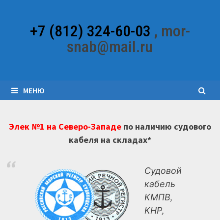
Перейти
к
+7 (812) 324-60-03
, mor-
содержимому
snab@mail.ru
МЕНЮ
Элек №1 на Северо-Западе
по наличию судового
кабеля на складах*
Судовой
кабель
КМПВ,
КНР,