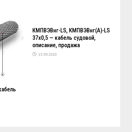
КМПВЭВнг-LS, КМПВЭВнг(А)-LS
37х0,5 — кабель судовой,
описание, продажа
15.09.2020
кабель