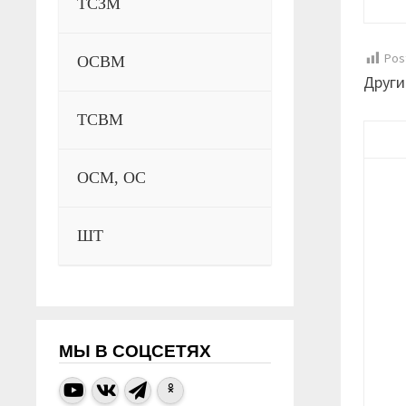
ТСЗМ
Pos
ОСВМ
Други
ТСВМ
ОСМ, ОС
ШТ
МЫ В СОЦСЕТЯХ