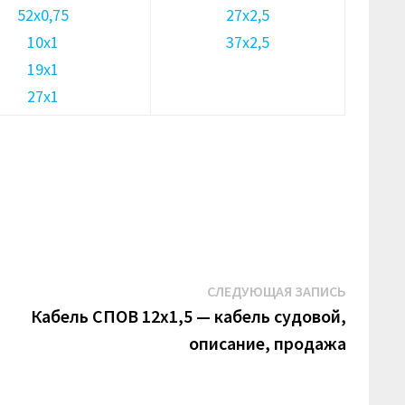
52х0,75
27х2,5
10х1
37х2,5
19х1
27х1
Следую
СЛЕДУЮЩАЯ ЗАПИСЬ
запись:
Кабель СПОВ 12х1,5 — кабель судовой,
описание, продажа