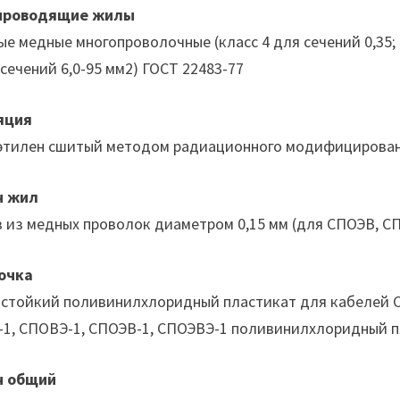
проводящие жилы
ые медные многопроволочные (класс 4 для сечений 0,35; 0,
 сечений 6,0-95 мм2) ГОСТ 22483-77
яция
этилен сшитый методом радиационного модифицирова
н жил
 из медных проволок диаметром 0,15 мм (для СПОЭВ, С
очка
стойкий поливинилхлоридный пластикат для кабелей С
1, СПОВЭ-1, СПОЭВ-1, СПОЭВЭ-1 поливинилхлоридный п
н общий