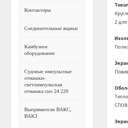
Токо
Контакторы
Кругл
2 для
Соединительные ящики
Изол
Поли
Камбузное
оборудование
Экра
Повив
Судовые импульсные
отмашки-
светоимпульсная
Обол
отмашка сио 24 220
Тепло
СПОВ-
Выпрямители ВАКС,
ВАКЗ
Экра