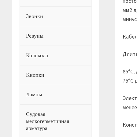
посто
мм2 д
Звонки
минус
Ревуны
Кабел
Длите
Колокола
85°С,
Кнопки
75°С 
Лампы
Элект
менее
Судовая
мелкогерметичная
Конст
арматура