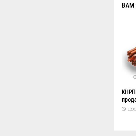
ВАМ
КНРП 
прод
12.0