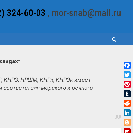
2) 324-60-03
, mor-snab@mail.ru
складах*
Fac
, КНРЭ, НРШМ, КНРк, КНРЭк имеет
Twit
 соответствия морского и речного
Pint
Tum
Red
Link
Blo