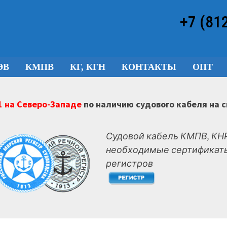
+7 (81
ЭВ
КМПВ
КГ, КГН
КОНТАКТЫ
ОПТ
 на Северо-Западе
по наличию судового кабеля на 
Судовой кабель КМПВ, КНР
необходимые сертификаты
регистров