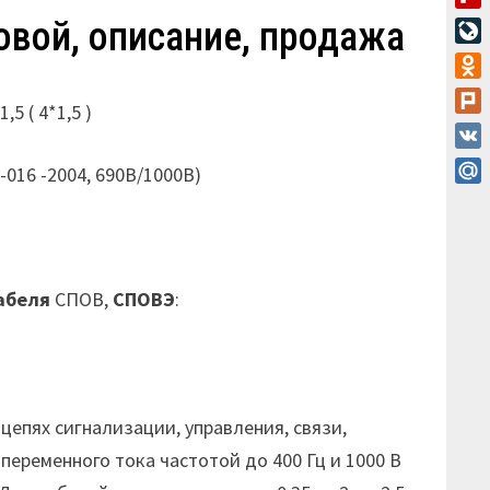
Flip
овой, описание, продажа
Live
Odn
5 ( 4*1,5 )
Plur
VK
9-016 -2004, 690В/1000В)
Mail
абеля
СПОВ,
СПОВЭ
:
епях сигнализации, управления, связи,
переменного тока частотой до 400 Гц и 1000 В