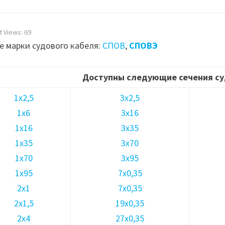
t Views:
69
е марки судового кабеля:
СПОВ
,
СПОВЭ
Доступны следующие сечения су
1х2,5
3х2,5
1х6
3х16
1х16
3х35
1х35
3х70
1х70
3х95
1х95
7х0,35
2х1
7х0,35
2х1,5
19х0,35
2х4
27х0,35