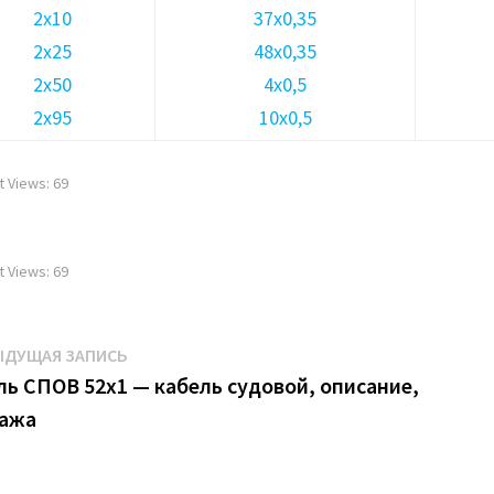
2х10
37х0,35
2х25
48х0,35
2х50
4х0,5
2х95
10х0,5
t Views:
69
t Views:
69
игация
Предыдущая
ЫДУЩАЯ ЗАПИСЬ
запись:
ль СПОВ 52х1 — кабель судовой, описание,
ажа
писям