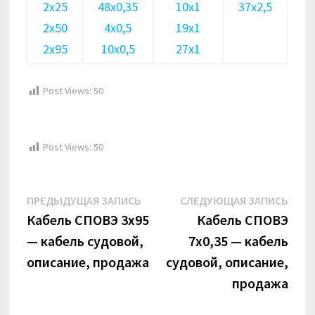
2х25
48х0,35
10х1
37х2,5
2х50
4х0,5
19х1
2х95
10х0,5
27х1
Post Views:
50
Post Views:
50
Навигация
Предыдущая
Сле
ПРЕДЫДУЩАЯ ЗАПИСЬ
СЛЕДУЮЩАЯ ЗАПИСЬ
по
запись:
запи
Кабель СПОВЭ 3х95
Кабель СПОВЭ
— кабель судовой,
7х0,35 — кабель
записям
описание, продажа
судовой, описание,
продажа