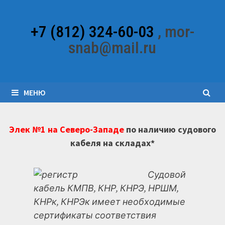
Перейти
к
+7 (812) 324-60-03
, mor-
содержимому
snab@mail.ru
МЕНЮ
Элек №1 на Северо-Западе
по наличию судового
кабеля на складах*
Судовой
кабель КМПВ, КНР, КНРЭ, НРШМ,
КНРк, КНРЭк имеет необходимые
сертификаты соответствия