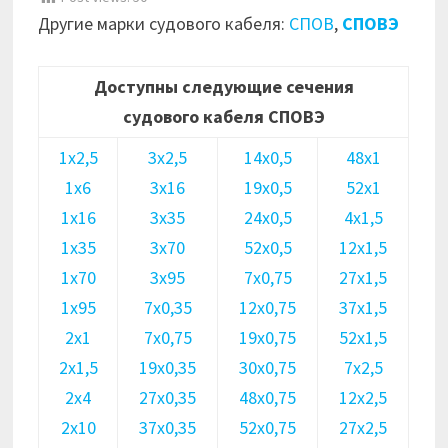
Другие марки судового кабеля:
СПОВ
,
СПОВЭ
Доступны следующие сечения
судового кабеля СПОВЭ
1х2,5
3х2,5
14х0,5
48х1
1х6
3х16
19х0,5
52х1
1х16
3х35
24х0,5
4х1,5
1х35
3х70
52х0,5
12х1,5
1х70
3х95
7х0,75
27х1,5
1х95
7х0,35
12х0,75
37х1,5
2х1
7х0,75
19х0,75
52х1,5
2х1,5
19х0,35
30х0,75
7х2,5
2х4
27х0,35
48х0,75
12х2,5
2х10
37х0,35
52х0,75
27х2,5