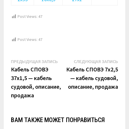
Post Views:
47
Post Views:
47
Навигация
Предыдущая
Сле
ПРЕДЫДУЩАЯ ЗАПИСЬ
СЛЕДУЮЩАЯ ЗАПИСЬ
по
запись:
запи
Кабель СПОВЭ
Кабель СПОВЭ 7х2,5
37х1,5 — кабель
— кабель судовой,
записям
судовой, описание,
описание, продажа
продажа
ВАМ ТАКЖЕ МОЖЕТ ПОНРАВИТЬСЯ