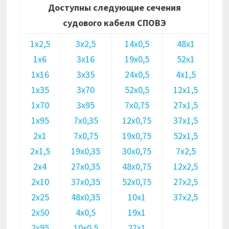
Доступны следующие сечения
судового кабеля СПОВЭ
1х2,5
3х2,5
14х0,5
48х1
1х6
3х16
19х0,5
52х1
1х16
3х35
24х0,5
4х1,5
1х35
3х70
52х0,5
12х1,5
1х70
3х95
7х0,75
27х1,5
1х95
7х0,35
12х0,75
37х1,5
2х1
7х0,75
19х0,75
52х1,5
2х1,5
19х0,35
30х0,75
7х2,5
2х4
27х0,35
48х0,75
12х2,5
2х10
37х0,35
52х0,75
27х2,5
2х25
48х0,35
10х1
37х2,5
2х50
4х0,5
19х1
2х95
10х0,5
27х1