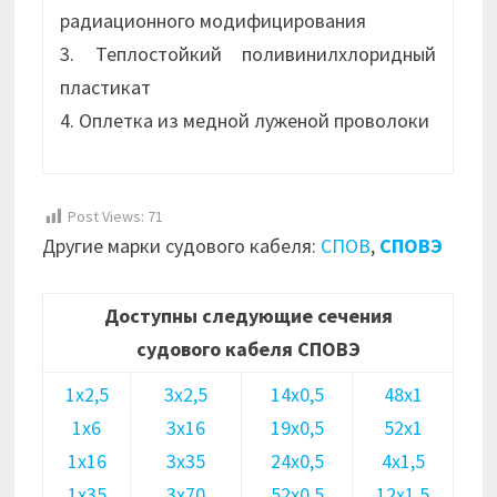
радиационного модифицирования
3. Теплостойкий поливинилхлоридный
пластикат
4. Оплетка из медной луженой проволоки
Post Views:
71
Другие марки судового кабеля:
СПОВ
,
СПОВЭ
Доступны следующие сечения
судового кабеля СПОВЭ
1х2,5
3х2,5
14х0,5
48х1
1х6
3х16
19х0,5
52х1
1х16
3х35
24х0,5
4х1,5
1х35
3х70
52х0,5
12х1,5