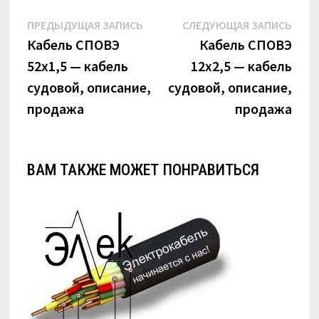
Навигация
Предыдущая
Сле
ПРЕДЫДУЩАЯ ЗАПИСЬ
СЛЕДУЮЩАЯ ЗАПИСЬ
по
запись:
запи
Кабель СПОВЭ
Кабель СПОВЭ
52х1,5 — кабель
12х2,5 — кабель
записям
судовой, описание,
судовой, описание,
продажа
продажа
ВАМ ТАКЖЕ МОЖЕТ ПОНРАВИТЬСЯ