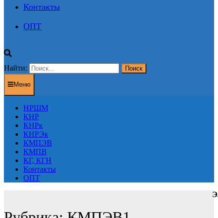
Контакты
ОПТ
Найти:
Меню
НРШМ
КНР
КНРк
КНРЭк
КМПЭВ
КМПВ
КГ, КГН
Контакты
ОПТ
Э
Рубрика:
КМПЭВ1