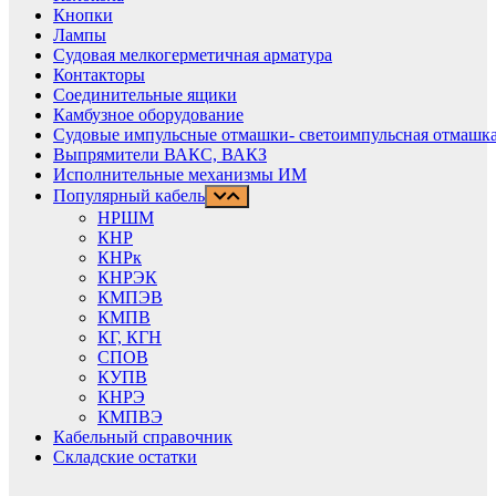
Кнопки
Лампы
Судовая мелкогерметичная арматура
Контакторы
Соединительные ящики
Камбузное оборудование
Судовые импульсные отмашки- светоимпульсная отмашка
Выпрямители ВАКС, ВАКЗ
Исполнительные механизмы ИМ
Популярный кабель
НРШМ
КНР
КНРк
КНРЭК
КМПЭВ
КМПВ
КГ, КГН
СПОВ
КУПВ
КНРЭ
КМПВЭ
Кабельный справочник
Складские остатки