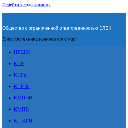
Перейти к содержимому
Общество с ограниченной ответственностью ЭЛЕК
Электротехника начинается с нас!
НРШМ
КНР
КНРк
КНРЭк
КМПЭВ
КМПВ
КГ, КГН