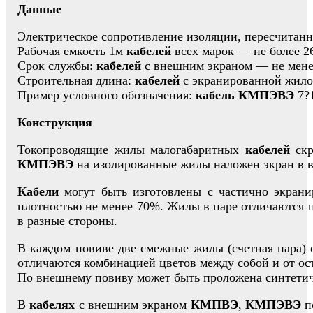
Данные
Электрическое сопротивление изоляции, пересчитан
Рабочая емкость 1м
кабелей
всех марок — не более 2
Срок службы:
кабелей
с внешним экраном — не менее
Строительная длина:
кабелей
с экранированной жилой
Пример условного обозначения:
кабель КМПЭВЭ
7?1
Конструкция
Токопроводящие жилы малогабаритных
кабелей
скр
КМПЭВЭ
на изолированные жилы наложен экран в в
Кабели
могут быть изготовлены с частично экран
плотностью не менее 70%. Жилы в паре отличаются 
в разные стороны.
В каждом повиве две смежные жилы (счетная пара) 
отличаются комбинацией цветов между собой и от ос
По внешнему повиву может быть проложена синтетич
В
кабелях
с внешним экраном
КМПВЭ
,
КМПЭВЭ
п