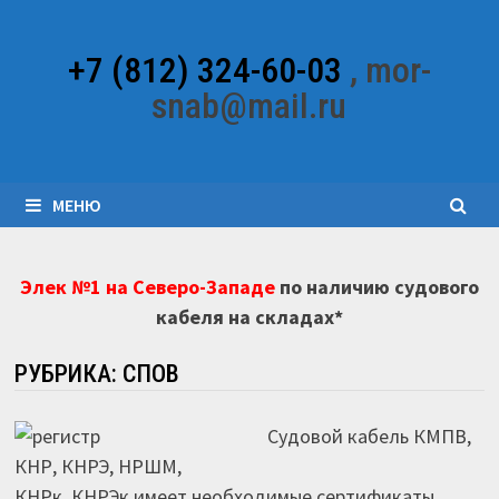
Перейти
к
+7 (812) 324-60-03
, mor-
содержимому
snab@mail.ru
МЕНЮ
Элек №1 на Северо-Западе
по наличию судового
кабеля на складах*
РУБРИКА:
СПОВ
Судовой кабель КМПВ,
КНР, КНРЭ, НРШМ,
КНРк, КНРЭк имеет необходимые сертификаты