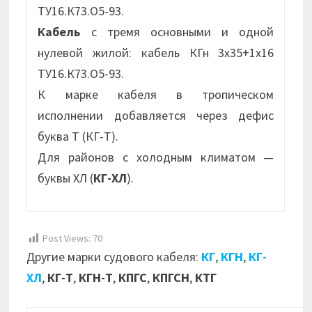
ТУ16.К73.О5-93.
Кабель
с тремя основными и одной
нулевой жилой: кабель КГн 3х35+1х16
ТУ16.К73.О5-93.
К марке кабеля в тропическом
исполнении добавляется через дефис
буква Т (КГ-Т).
Для районов с холодным климатом —
буквы ХЛ (
КГ-ХЛ
).
Post Views:
70
Другие марки судового кабеля:
КГ
,
КГН
,
КГ-
ХЛ
,
КГ-Т
,
КГН-Т
,
КПГС
,
КПГСН
,
КТГ