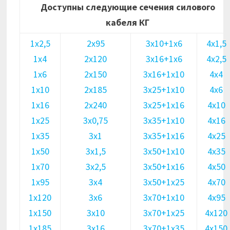
Доступны следующие сечения силового
кабеля КГ
1х2,5
2х95
3х10+1х6
4х1,5
1х4
2х120
3х16+1х6
4х2,5
1х6
2х150
3х16+1х10
4х4
1х10
2х185
3х25+1х10
4х6
1х16
2х240
3х25+1х16
4х10
1х25
3х0,75
3х35+1х10
4х16
1х35
3х1
3х35+1х16
4х25
1х50
3х1,5
3х50+1х10
4х35
1х70
3х2,5
3х50+1х16
4х50
1х95
3х4
3х50+1х25
4х70
1х120
3х6
3х70+1х10
4х95
1х150
3х10
3х70+1х25
4х120
1х185
3х16
3х70+1х35
4х150