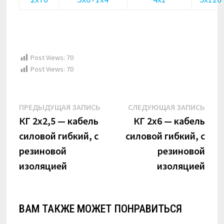
Post Views:
70
Post Views:
70
Навигация
Предыдущая
Сле
ПРЕДЫДУЩАЯ ЗАПИСЬ
СЛЕДУЮЩАЯ ЗАПИСЬ
по
запись:
запи
КГ 2х2,5 — кабель
КГ 2х6 — кабель
силовой гибкий, с
силовой гибкий, с
записям
резиновой
резиновой
изоляцией
изоляцией
ВАМ ТАКЖЕ МОЖЕТ ПОНРАВИТЬСЯ