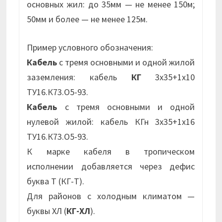
основных жил: до 35мм — не менее 150м;
50мм и более — не менее 125м.
Пример условного обозначения:
Кабель
с тремя основными и одной жилой
заземления: кабель
КГ
3х35+1х10
ТУ16.К73.О5-93.
Кабель
с тремя основными и одной
нулевой жилой: кабель КГн 3х35+1х16
ТУ16.К73.О5-93.
К марке кабеля в тропическом
исполнении добавляется через дефис
буква Т (КГ-Т).
Для районов с холодным климатом —
буквы ХЛ (
КГ-ХЛ
).