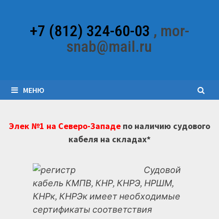
Перейти
к
+7 (812) 324-60-03
, mor-
содержимому
snab@mail.ru
МЕНЮ
Элек №1 на Северо-Западе
по наличию судового
кабеля на складах*
Судовой
кабель КМПВ, КНР, КНРЭ, НРШМ,
КНРк, КНРЭк имеет необходимые
сертификаты соответствия