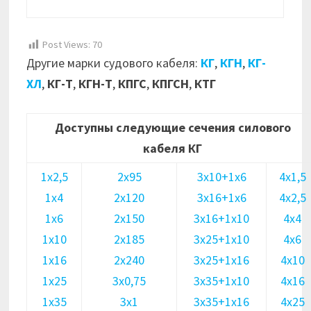
Post Views:
70
Другие марки судового кабеля:
КГ
,
КГН
,
КГ-
ХЛ
,
КГ-Т
,
КГН-Т
,
КПГС
,
КПГСН
,
КТГ
Доступны следующие сечения силового
кабеля КГ
1х2,5
2х95
3х10+1х6
4х1,5
1х4
2х120
3х16+1х6
4х2,5
1х6
2х150
3х16+1х10
4х4
1х10
2х185
3х25+1х10
4х6
1х16
2х240
3х25+1х16
4х10
1х25
3х0,75
3х35+1х10
4х16
1х35
3х1
3х35+1х16
4х25