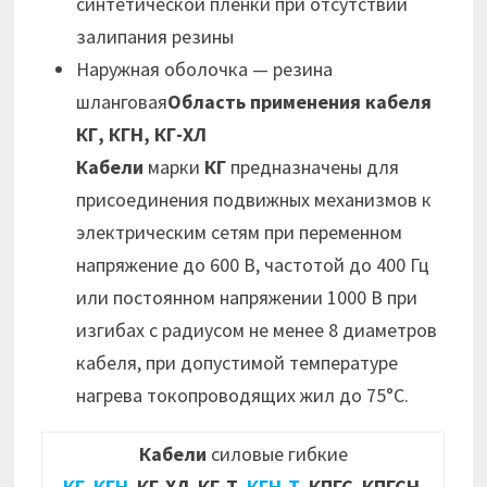
синтетической пленки при отсутствии
залипания резины
Наружная оболочка — резина
шланговая
Область применения кабеля
КГ, КГН, КГ-ХЛ
Кабели
марки
КГ
предназначены для
присоединения подвижных механизмов к
электрическим сетям при переменном
напряжение до 600 В, частотой до 400 Гц
или постоянном напряжении 1000 В при
изгибах с радиусом не менее 8 диаметров
кабеля, при допустимой температуре
нагрева токопроводящих жил до 75°С.
Кабели
силовые гибкие
КГ
,
КГН
,
КГ-ХЛ
,
КГ-Т
,
КГН-Т
,
КПГС
,
КПГСН
,