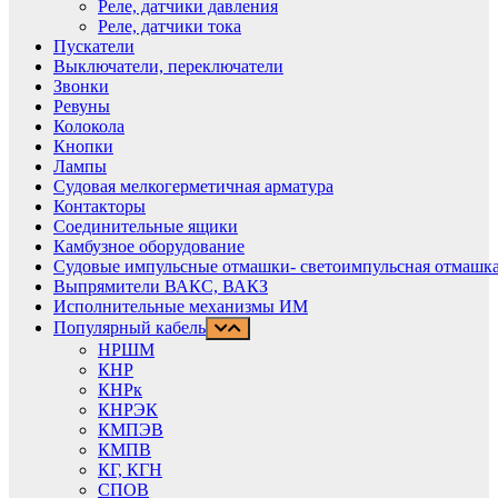
Реле, датчики давления
Реле, датчики тока
Пускатели
Выключатели, переключатели
Звонки
Ревуны
Колокола
Кнопки
Лампы
Судовая мелкогерметичная арматура
Контакторы
Соединительные ящики
Камбузное оборудование
Судовые импульсные отмашки- светоимпульсная отмашка
Выпрямители ВАКС, ВАКЗ
Исполнительные механизмы ИМ
Популярный кабель
НРШМ
КНР
КНРк
КНРЭК
КМПЭВ
КМПВ
КГ, КГН
СПОВ