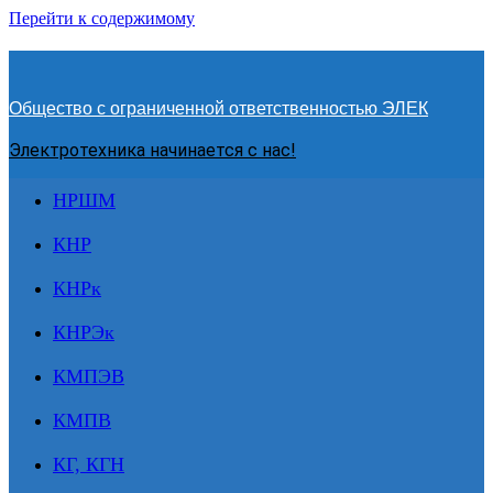
Перейти к содержимому
Общество с ограниченной ответственностью ЭЛЕК
Электротехника начинается с нас!
НРШМ
КНР
КНРк
КНРЭк
КМПЭВ
КМПВ
КГ, КГН