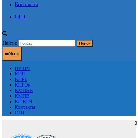
Контакты
ОПТ
Найти:
Меню
НРШМ
КНР
КНРк
КНРЭк
КМПЭВ
КМПВ
КГ, КГН
Контакты
ОПТ
Э