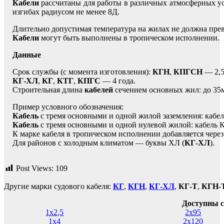
Кабели
рассчитаны для работы в различных атмосферных ус
изгибах радиусом не менее 8Д.
Длительно допустимая температура на жилах не должна пре
Кабели
могут быть выполнены в тропическом исполнении.
Данные
Срок службы (с момента изготовления):
КГН
,
КПГСН
— 2,5
КГ-ХЛ
,
КГ
,
КТГ
,
КПГС
— 4 года.
Строительная длина
кабелей
сечением основных жил: до 35м
Пример условного обозначения:
Кабель
с тремя основными и одной жилой заземления: кабе
Кабель
с тремя основными и одной нулевой жилой: кабель 
К марке кабеля в тропическом исполнении добавляется через 
Для районов с холодным климатом — буквы ХЛ (
КГ-ХЛ
).
Post Views:
109
Другие марки судового кабеля:
КГ
,
КГН
,
КГ-ХЛ
,
КГ-Т
,
КГН-
Доступны с
1х2,5
2х95
1х4
2х120