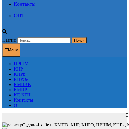
Контакты
ОПТ
Найти:
Меню
НРШМ
КНР
КНРк
КНРЭк
КМПЭВ
КМПВ
КГ, КГН
Контакты
ОПТ
Э
Судовой кабель КМПВ, КНР, КНРЭ, НРШМ, КНРк, КНР