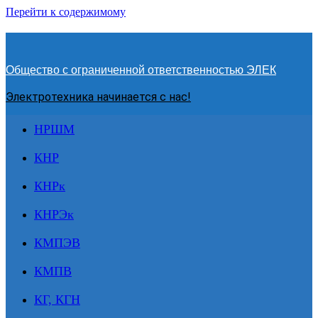
Перейти к содержимому
Общество с ограниченной ответственностью ЭЛЕК
Электротехника начинается с нас!
НРШМ
КНР
КНРк
КНРЭк
КМПЭВ
КМПВ
КГ, КГН