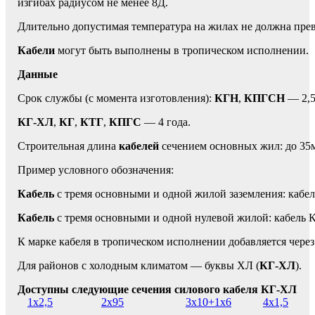
изгибах радиусом не менее 8Д.
Длительно допустимая температура на жилах не должна пре
Кабели
могут быть выполнены в тропическом исполнении.
Данные
Срок службы (с момента изготовления):
КГН
,
КПГСН
— 2,5
КГ-ХЛ
,
КГ
,
КТГ
,
КПГС
— 4 года.
Строительная длина
кабелей
сечением основных жил: до 35м
Пример условного обозначения:
Кабель
с тремя основными и одной жилой заземления: кабе
Кабель
с тремя основными и одной нулевой жилой: кабель 
К марке кабеля в тропическом исполнении добавляется через 
Для районов с холодным климатом — буквы ХЛ (
КГ-ХЛ
).
Доступны следующие сечения силового кабеля КГ-ХЛ
1х2,5
2х95
3х10+1х6
4х1,5