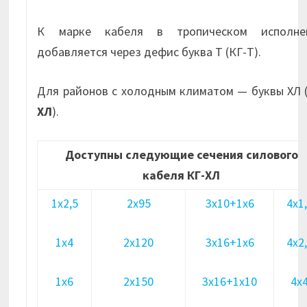
К марке кабеля в тропическом исполне
добавляется через дефис буква Т (КГ-Т).
Для районов с холодным климатом — буквы ХЛ 
ХЛ
).
Доступны следующие сечения силового
кабеля КГ-ХЛ
1х2,5
2х95
3х10+1х6
4х1
1х4
2х120
3х16+1х6
4х2
1х6
2х150
3х16+1х10
4х