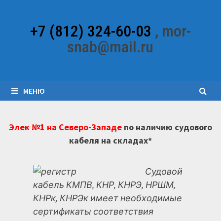
Перейти
к
+7 (812) 324-60-03
, mor-
содержимому
snab@mail.ru
МЕНЮ
Элек №1 на Северо-Западе
по наличию судового
кабеля на складах*
Судовой
кабель КМПВ, КНР, КНРЭ, НРШМ,
КНРк, КНРЭк имеет необходимые
сертификаты соответствия