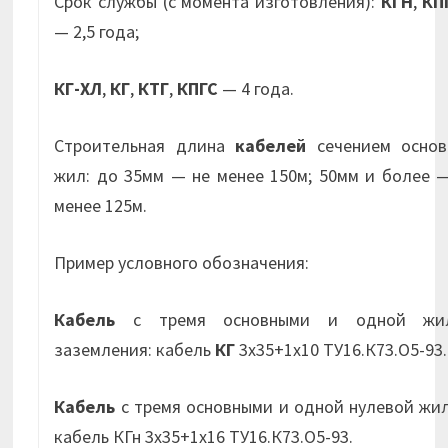
Срок службы (с момента изготовления):
КГН
,
КП
— 2,5 года;
КГ-ХЛ
,
КГ
,
КТГ
,
КПГС
— 4 года.
Строительная длина
кабелей
сечением основ
жил: до 35мм — не менее 150м; 50мм и более 
менее 125м.
Пример условного обозначения:
Кабель
с тремя основными и одной жи
заземления: кабель
КГ
3х35+1х10 ТУ16.К73.О5-93.
Кабель
с тремя основными и одной нулевой жи
кабель КГн 3х35+1х16 ТУ16.К73.О5-93.