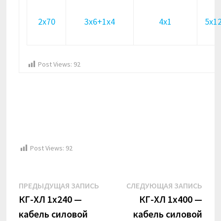
2х70
3х6+1х4
4х1
5х1
Post Views:
92
Post Views:
92
Навигация
Предыдущая
Сле
ПРЕДЫДУЩАЯ ЗАПИСЬ
СЛЕДУЮЩАЯ ЗАПИСЬ
по
запись:
запи
КГ-ХЛ 1х240 —
КГ-ХЛ 1х400 —
кабель силовой
кабель силовой
записям