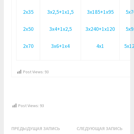
2х35
3х2,5+1х1,5
3х185+1х95
5х7
2х50
3х4+1х2,5
3х240+1х120
5х9
2х70
3х6+1х4
4х1
5х1
Post Views:
93
Post Views:
93
Навигация
Предыдущая
Сле
ПРЕДЫДУЩАЯ ЗАПИСЬ
СЛЕДУЮЩАЯ ЗАПИСЬ