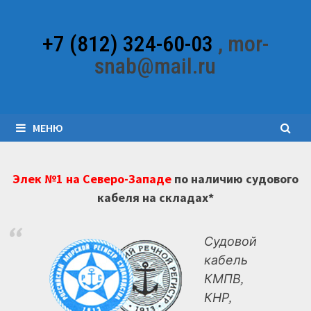
Перейти
к
+7 (812) 324-60-03
, mor-
содержимому
snab@mail.ru
МЕНЮ
Элек №1 на Северо-Западе
по наличию судового
кабеля на складах*
Судовой
кабель
КМПВ,
КНР,