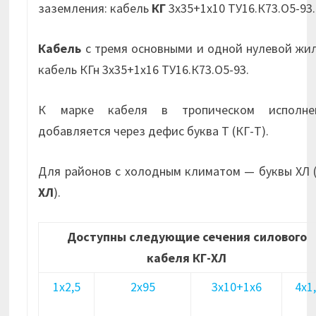
заземления: кабель
КГ
3х35+1х10 ТУ16.К73.О5-93.
Кабель
с тремя основными и одной нулевой жи
кабель КГн 3х35+1х16 ТУ16.К73.О5-93.
К марке кабеля в тропическом исполне
добавляется через дефис буква Т (КГ-Т).
Для районов с холодным климатом — буквы ХЛ 
ХЛ
).
Доступны следующие сечения силового
кабеля КГ-ХЛ
1х2,5
2х95
3х10+1х6
4х1