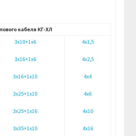
лового кабеля КГ-ХЛ
3х10+1х6
4х1,5
3х16+1х6
4х2,5
3х16+1х10
4х4
3х25+1х10
4х6
3х25+1х16
4х10
3х35+1х10
4х16