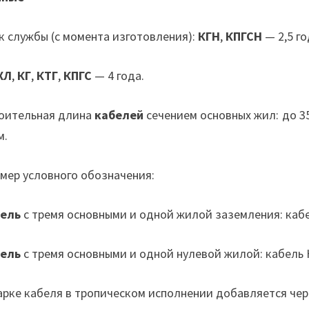
к службы (с момента изготовления):
КГН
,
КПГСН
— 2,5 го
ХЛ
,
КГ
,
КТГ
,
КПГС
— 4 года.
оительная длина
кабелей
сечением основных жил: до 35
м.
мер условного обозначения:
ель
с тремя основными и одной жилой заземления: каб
ель
с тремя основными и одной нулевой жилой: кабель К
арке кабеля в тропическом исполнении добавляется чере