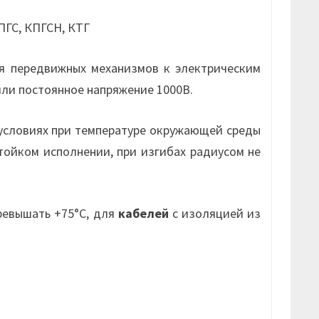
КПГС, КПГСН, КТГ
я передвижных механизмов к электрическим
или постоянное напряжение 1000В.
условиях при температуре окружающей среды
стойком исполнении, при изгибах радиусом не
ревышать +75°С, для
кабелей
с изоляцией из