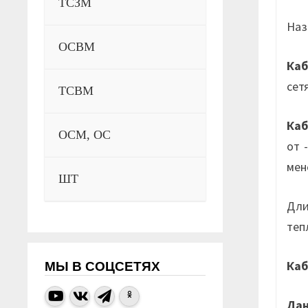
ТСЗМ
Наз
ОСВМ
Каб
сет
ТСВМ
Ка
ОСМ, ОС
от 
мен
ШТ
Дли
теп
Ка
МЫ В СОЦСЕТЯХ
Да