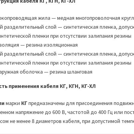
рукция кабеля КГ, КГН, КГ-ХЛ
окопроводящая жила — медная многопроволочная кругло
-й разделительный слой — синтетическая пленка, допус
интетической пленки при отсутствии залипания резины
золяция — резина изоляционная
-й разделительный слой — синтетическая пленка, допус
интетической пленки при отсутствии залипания резины
аружная оболочка — резина шланговая
ть применения кабеля КГ, КГН, КГ-ХЛ
ли
марки
КГ
предназначены для присоединения подвижны
енном напряжение до 600 В, частотой до 400 Гц или пос
сом не менее 8 диаметров кабеля, при допустимой темп