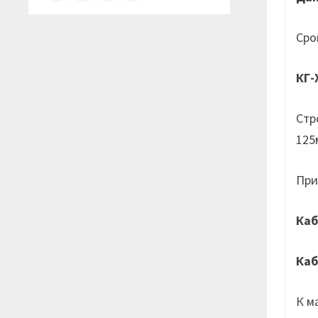
Сро
КГ-
Стр
125
При
Каб
Каб
К м