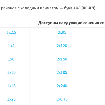
 районов с холодным климатом — буквы ХЛ (
КГ-ХЛ
).
Доступны следующие сечения си
1х2,5
2х95
1х4
2х120
1х6
2х150
1х10
2х185
1х16
2х240
1х25
3х0,75