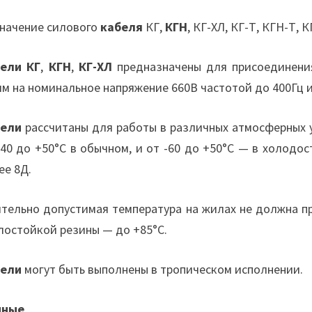
начение силового
кабеля
КГ,
КГН
, КГ-ХЛ, КГ-Т, КГН-Т, 
ели КГ
,
КГН
,
КГ-ХЛ
предназначены для присоединени
ям на номинальное напряжение 660В частотой до 400Гц 
бели
рассчитаны для работы в различных атмосферных 
-40 до +50°С в обычном, и от -60 до +50°С — в холодо
ее 8Д.
тельно допустимая температура на жилах не должна п
лостойкой резины — до +85°С.
бели
могут быть выполнены в тропическом исполнении.
нные