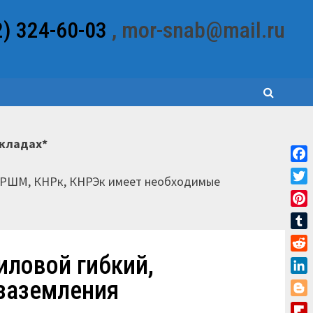
2) 324-60-03
, mor-snab@mail.ru
складах*
Fac
НРШМ, КНРк, КНРЭк имеет необходимые
Twit
Pint
Tum
иловой гибкий,
Red
Link
 заземления
Blo