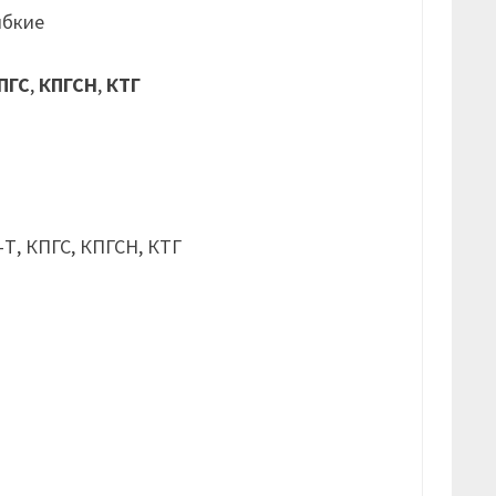
ибкие
ПГС
,
КПГСН
,
КТГ