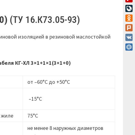
Flip
Live
0)
(ТУ 16.К73.05-93)
Odn
Plur
иновой изоляцией в резиновой маслостойкой
VK
Mail
абеля КГ-ХЛ 3×1+1×1(3×1+0)
от –60°С до +50°С
–15°С
 жиле
75°С
не менее 8 наружных диаметров