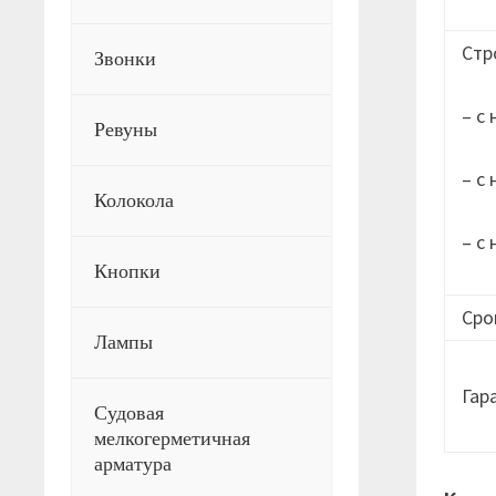
Стр
Звонки
– с
Ревуны
– с
Колокола
– с
Кнопки
Сро
Лампы
Гар
Судовая
мелкогерметичная
арматура