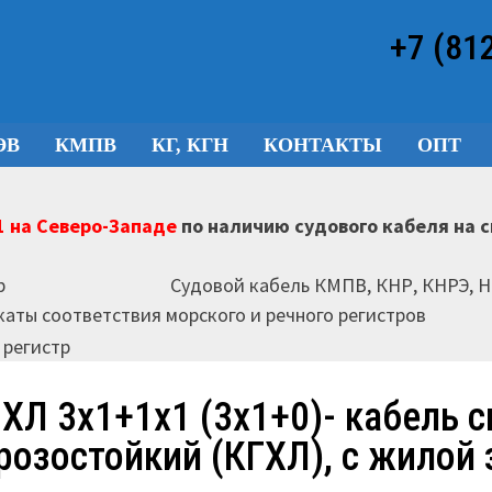
+7 (81
ЭВ
КМПВ
КГ, КГН
КОНТАКТЫ
ОПТ
 на Северо-Западе
по наличию судового кабеля на 
Судовой кабель КМПВ, КНР, КНРЭ, 
аты соответствия морского и речного регистров
-ХЛ 3х1+1х1 (3х1+0)- кабель с
розостойкий (КГХЛ), с жилой