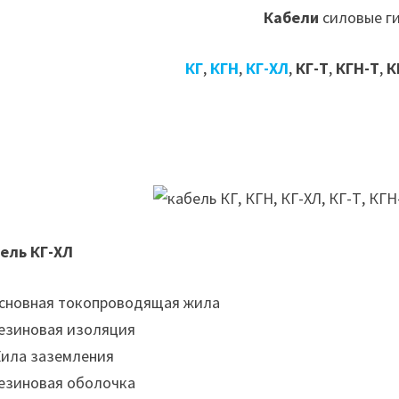
Кабели
силовые г
КГ
,
КГН
,
КГ-ХЛ
,
КГ-Т
,
КГН-Т
,
К
ель КГ-ХЛ
Основная токопроводящая жила
Резиновая изоляция
Жила заземления
Резиновая оболочка