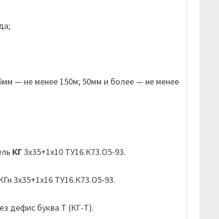
да;
мм — не менее 150м; 50мм и более — не менее
ель
КГ
3х35+1х10 ТУ16.К73.О5-93.
Гн 3х35+1х16 ТУ16.К73.О5-93.
з дефис буква Т (КГ-Т).