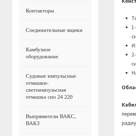
Конст
Контакторы
Т
1
Соединительные ящики
с
И
Камбузное
2
оборудование
с
Н
Судовые импульсные
отмашки-
Облас
светоимпульсная
отмашка сио 24 220
Кабе
перем
Выпрямители ВАКС,
радиу
ВАКЗ