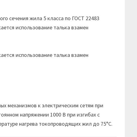
го сечения жила 5 класса по ГОСТ 22483
кается использование талька взамен
кается использование талька взамен
х механизмов к электрическим сетям при
тоянном напряжении 1000 В при изгибах с
ературе нагрева токопроводящих жил до 75°С.