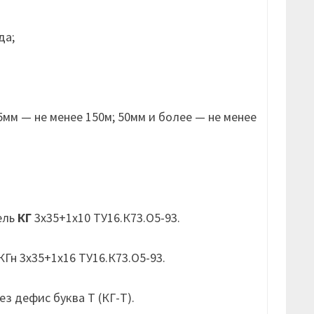
да;
мм — не менее 150м; 50мм и более — не менее
ель
КГ
3х35+1х10 ТУ16.К73.О5-93.
Гн 3х35+1х16 ТУ16.К73.О5-93.
з дефис буква Т (КГ-Т).