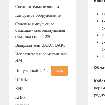
Конст
Соединительные ящики
Т
Камбузное оборудование
1
Судовые импульсные
с
отмашки- светоимпульсная
И
отмашка сио 24 220
2
Выпрямители ВАКС, ВАКЗ
с
Исполнительные механизмы
Н
ИМ
Облас
Популярный кабель
НРШМ
Кабе
перем
КНР
радиу
КНРк