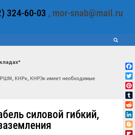
2) 324-60-03
, mor-snab@mail.ru
складах*
Fac
НРШМ, КНРк, КНРЭк имеет необходимые
Twit
Pint
Tum
абель силовой гибкий,
Red
Link
 заземления
Blo