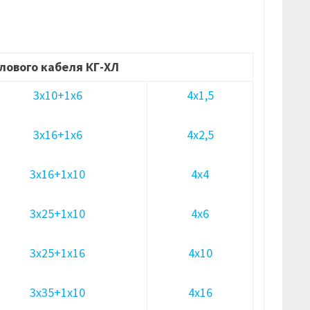
лового кабеля КГ-ХЛ
3х10+1х6
4х1,5
3х16+1х6
4х2,5
3х16+1х10
4х4
3х25+1х10
4х6
3х25+1х16
4х10
3х35+1х10
4х16