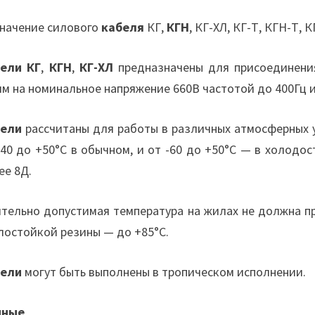
начение силового
кабеля
КГ,
КГН
, КГ-ХЛ, КГ-Т, КГН-Т, 
ели КГ
,
КГН
,
КГ-ХЛ
предназначены для присоединени
ям на номинальное напряжение 660В частотой до 400Гц 
бели
рассчитаны для работы в различных атмосферных 
-40 до +50°С в обычном, и от -60 до +50°С — в холодо
ее 8Д.
тельно допустимая температура на жилах не должна п
лостойкой резины — до +85°С.
бели
могут быть выполнены в тропическом исполнении.
нные