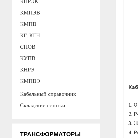
КНРЭК
КМПЭВ
КМПВ
КГ, КГН
СПОВ
КУПВ
КНРЭ
КМПВЭ
Каб
Кабельный справочник
1. 
Складские остатки
2. 
3. 
4. 
ТРАНСФОРМАТОРЫ