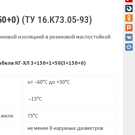
Flip
Live
50+0)
(ТУ 16.К73.05-93)
Odn
Plur
иновой изоляцией в резиновой маслостойкой
VK
Mail
абеля КГ-ХЛ 3×150+1×50(3×150+0)
от –60°С до +50°С
–15°С
 жиле
75°С
не менее 8 наружных диаметров