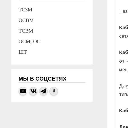
ТСЗМ
Наз
ОСВМ
Каб
ТСВМ
сет
ОСМ, ОС
Ка
ШТ
от 
мен
МЫ В СОЦСЕТЯХ
Дли
теп
Ка
Да