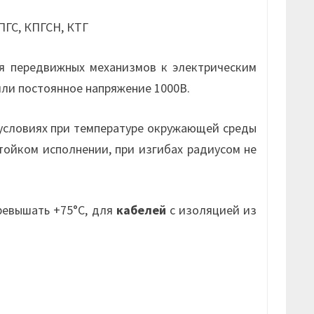
КПГС, КПГСН, КТГ
я передвижных механизмов к электрическим
или постоянное напряжение 1000В.
условиях при температуре окружающей среды
стойком исполнении, при изгибах радиусом не
ревышать +75°С, для
кабелей
с изоляцией из