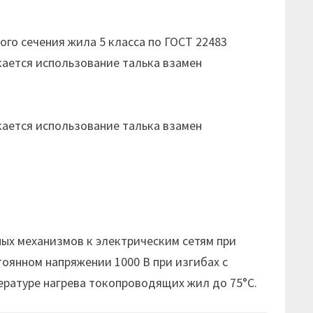
го сечения жила 5 класса по ГОСТ 22483
кается использование талька взамен
кается использование талька взамен
х механизмов к электрическим сетям при
тоянном напряжении 1000 В при изгибах с
ературе нагрева токопроводящих жил до 75°С.