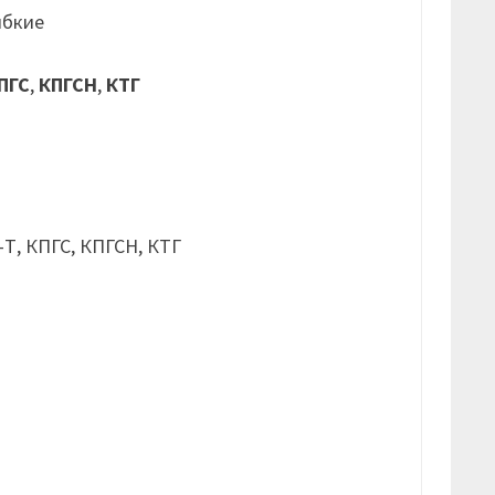
ибкие
ПГС
,
КПГСН
,
КТГ