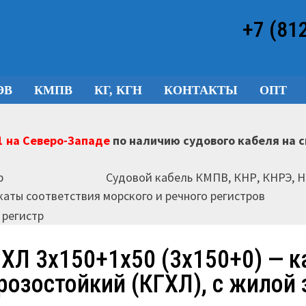
+7 (81
ЭВ
КМПВ
КГ, КГН
КОНТАКТЫ
ОПТ
 на Северо-Западе
по наличию судового кабеля на 
Судовой кабель КМПВ, КНР, КНРЭ, 
аты соответствия морского и речного регистров
-ХЛ 3х150+1х50 (3х150+0) — к
розостойкий (КГХЛ), с жилой