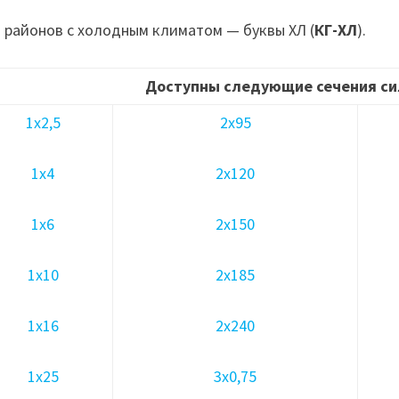
 районов с холодным климатом — буквы ХЛ (
КГ-ХЛ
).
Доступны следующие сечения си
1х2,5
2х95
1х4
2х120
1х6
2х150
1х10
2х185
1х16
2х240
1х25
3х0,75