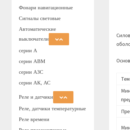
Фонари навигационные
Сигналы световые
Автоматические
Cилов
выключатели
оболо
серии А
Основ
серии АВМ
cерии АЗС
Тем
серии АК, АС
Мин
Реле и датчики
пре
Реле, датчики температурные
Пре
Реле времени
Мин