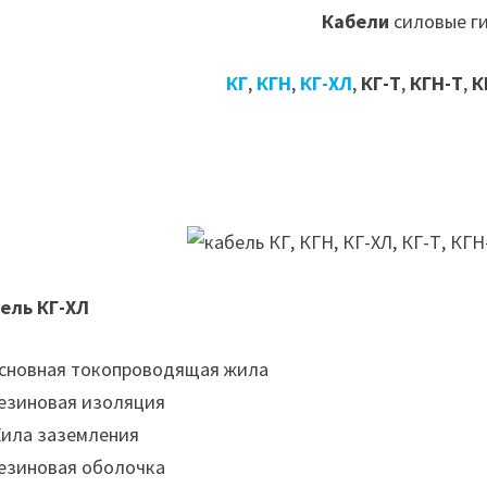
Кабели
силовые г
КГ
,
КГН
,
КГ-ХЛ
,
КГ-Т
,
КГН-Т
,
К
ель КГ-ХЛ
Основная токопроводящая жила
Резиновая изоляция
Жила заземления
Резиновая оболочка