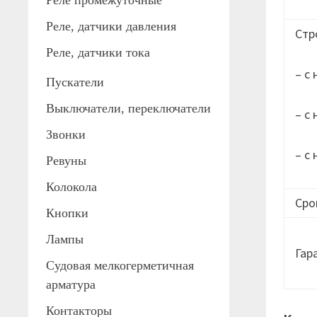
Реле промежуточные
Реле, датчики давления
Стр
Реле, датчики тока
– с
Пускатели
Выключатели, переключатели
– с
Звонки
– с
Ревуны
Колокола
Сро
Кнопки
Лампы
Гар
Судовая мелкогерметичная
арматура
Контакторы