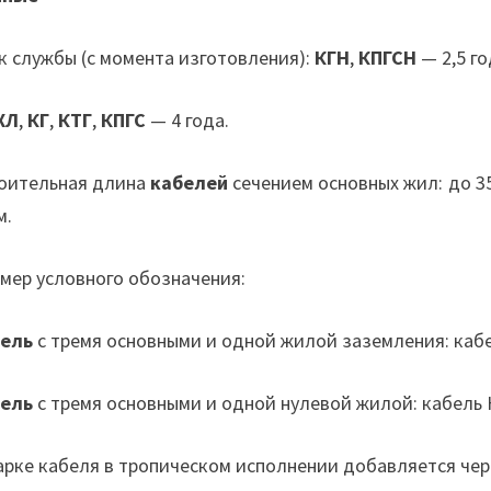
к службы (с момента изготовления):
КГН
,
КПГСН
— 2,5 го
ХЛ
,
КГ
,
КТГ
,
КПГС
— 4 года.
оительная длина
кабелей
сечением основных жил: до 35
м.
мер условного обозначения:
ель
с тремя основными и одной жилой заземления: каб
ель
с тремя основными и одной нулевой жилой: кабель К
арке кабеля в тропическом исполнении добавляется чере