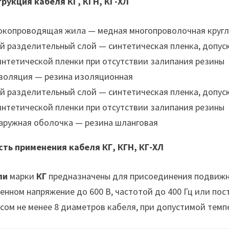
рукция кабеля КГ, КГН, КГ-ХЛ
окопроводящая жила — медная многопроволочная кругло
-й разделительный слой — синтетическая пленка, допус
интетической пленки при отсутствии залипания резины
золяция — резина изоляционная
-й разделительный слой — синтетическая пленка, допус
интетической пленки при отсутствии залипания резины
аружная оболочка — резина шланговая
ть применения кабеля КГ, КГН, КГ-ХЛ
ли
марки
КГ
предназначены для присоединения подвижны
енном напряжение до 600 В, частотой до 400 Гц или пос
сом не менее 8 диаметров кабеля, при допустимой темп