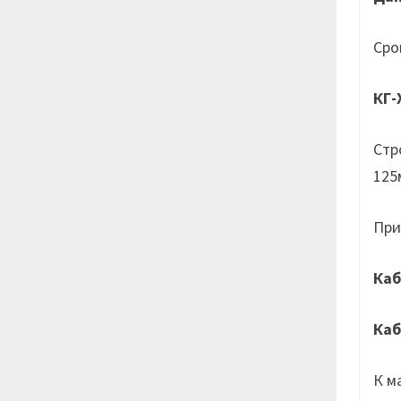
Сро
КГ-
Стр
125
При
Каб
Каб
К м