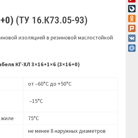
Flip
Live
6+0)
(ТУ 16.К73.05-93)
Odn
Plur
иновой изоляцией в резиновой маслостойкой
VK
Mail
абеля КГ-ХЛ 3×16+1×6 (3×16+0)
от –60°С до +50°С
–15°С
 жиле
75°С
не менее 8 наружных диаметров