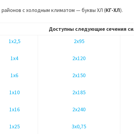
 районов с холодным климатом — буквы ХЛ (
КГ-ХЛ
).
Доступны следующие сечения си
1х2,5
2х95
1х4
2х120
1х6
2х150
1х10
2х185
1х16
2х240
1х25
3х0,75