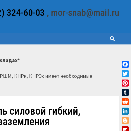
2) 324-60-03
, mor-snab@mail.ru
складах*
Fac
НРШМ, КНРк, КНРЭк имеет необходимые
Twit
Pint
Tum
ль силовой гибкий,
Red
Link
 заземления
Blo