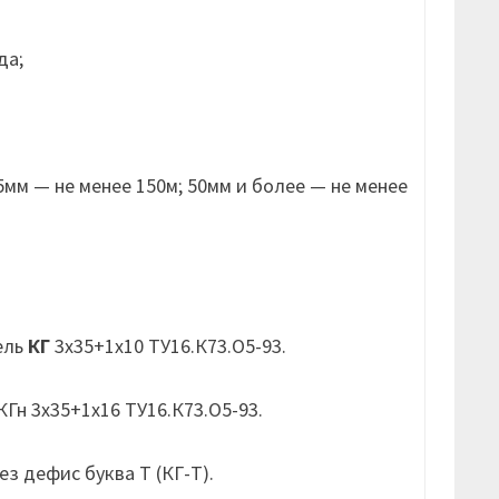
да;
мм — не менее 150м; 50мм и более — не менее
ель
КГ
3х35+1х10 ТУ16.К73.О5-93.
Гн 3х35+1х16 ТУ16.К73.О5-93.
з дефис буква Т (КГ-Т).