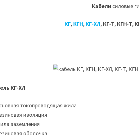
Кабели
силовые г
КГ
,
КГН
,
КГ-ХЛ
,
КГ-Т
,
КГН-Т
,
К
ель КГ-ХЛ
Основная токопроводящая жила
Резиновая изоляция
Жила заземления
Резиновая оболочка