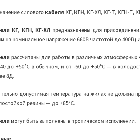
начение силового
кабеля
КГ,
КГН
, КГ-ХЛ, КГ-Т, КГН-Т, 
ели КГ
,
КГН
,
КГ-ХЛ
предназначены для присоединени
ям на номинальное напряжение 660В частотой до 400Гц 
бели
рассчитаны для работы в различных атмосферных 
-40 до +50°С в обычном, и от -60 до +50°С — в холодо
ее 8Д.
тельно допустимая температура на жилах не должна п
лостойкой резины — до +85°С.
бели
могут быть выполнены в тропическом исполнении.
нные