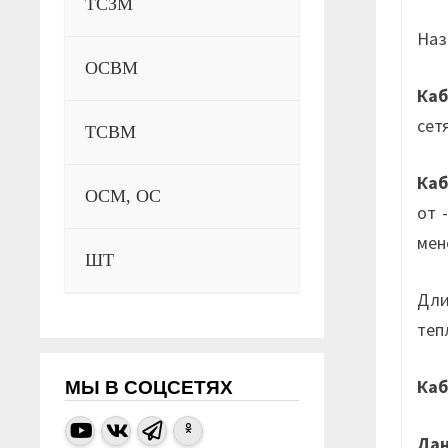
ТСЗМ
Наз
ОСВМ
Каб
сет
ТСВМ
Ка
ОСМ, ОС
от 
мен
ШТ
Дли
теп
Ка
МЫ В СОЦСЕТЯХ
Да