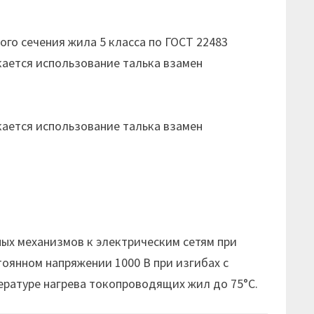
го сечения жила 5 класса по ГОСТ 22483
кается использование талька взамен
кается использование талька взамен
х механизмов к электрическим сетям при
тоянном напряжении 1000 В при изгибах с
ературе нагрева токопроводящих жил до 75°С.