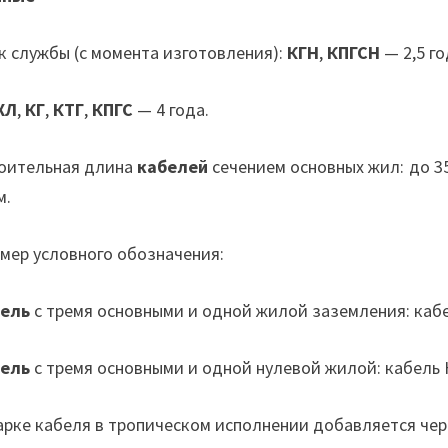
к службы (с момента изготовления):
КГН
,
КПГСН
— 2,5 го
ХЛ
,
КГ
,
КТГ
,
КПГС
— 4 года.
оительная длина
кабелей
сечением основных жил: до 35
м.
мер условного обозначения:
ель
с тремя основными и одной жилой заземления: каб
ель
с тремя основными и одной нулевой жилой: кабель К
арке кабеля в тропическом исполнении добавляется чере