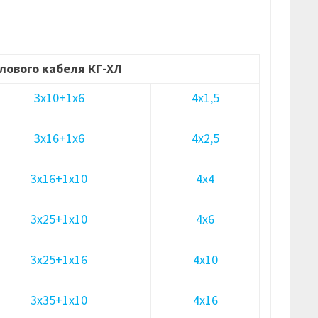
лового кабеля КГ-ХЛ
3х10+1х6
4х1,5
3х16+1х6
4х2,5
3х16+1х10
4х4
3х25+1х10
4х6
3х25+1х16
4х10
3х35+1х10
4х16