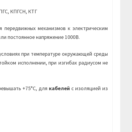
КПГС, КПГСН, КТГ
я передвижных механизмов к электрическим
или постоянное напряжение 1000В.
условиях при температуре окружающей среды
стойком исполнении, при изгибах радиусом не
ревышать +75°С, для
кабелей
с изоляцией из