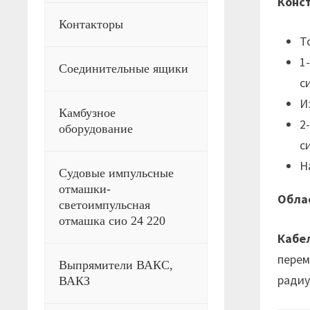
Конст
Контакторы
Т
1
Соединительные ящики
с
И
Камбузное
2
оборудование
с
Н
Судовые импульсные
отмашки-
Облас
светоимпульсная
отмашка сио 24 220
Кабе
перем
Выпрямители ВАКС,
радиу
ВАКЗ