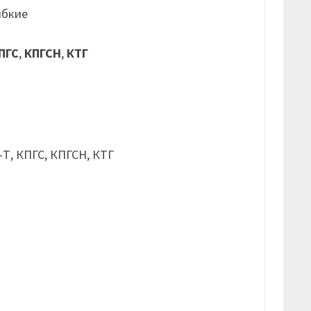
ибкие
ПГС
,
КПГСН
,
КТГ