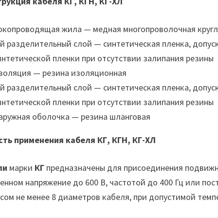
рукция кабеля КГ, КГН, КГ-ХЛ
окопроводящая жила — медная многопроволочная кругло
-й разделительный слой — синтетическая пленка, допус
интетической пленки при отсутствии залипания резины
золяция — резина изоляционная
-й разделительный слой — синтетическая пленка, допус
интетической пленки при отсутствии залипания резины
аружная оболочка — резина шланговая
ть применения кабеля КГ, КГН, КГ-ХЛ
ли
марки
КГ
предназначены для присоединения подвижны
енном напряжение до 600 В, частотой до 400 Гц или пос
сом не менее 8 диаметров кабеля, при допустимой темп