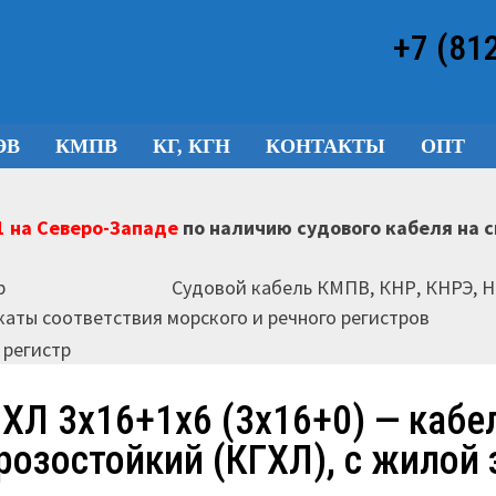
+7 (81
ЭВ
КМПВ
КГ, КГН
КОНТАКТЫ
ОПТ
 на Северо-Западе
по наличию судового кабеля на 
Судовой кабель КМПВ, КНР, КНРЭ, 
аты соответствия морского и речного регистров
-ХЛ 3х16+1х6 (3х16+0) — кабе
розостойкий (КГХЛ), с жилой