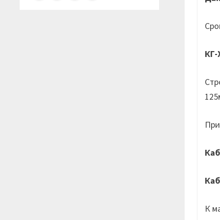
Сро
КГ-
Стр
125
При
Каб
Каб
К м