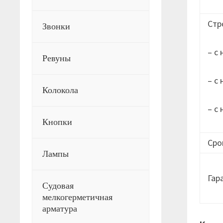
Стр
Звонки
– с
Ревуны
– с
Колокола
– с
Кнопки
Сро
Лампы
Гар
Судовая
мелкогерметичная
арматура