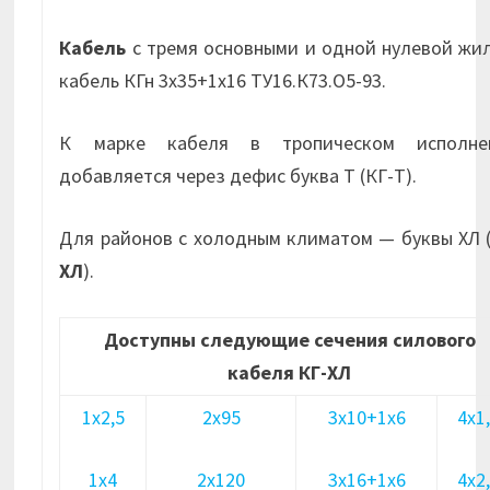
Кабель
с тремя основными и одной нулевой жи
кабель КГн 3х35+1х16 ТУ16.К73.О5-93.
К марке кабеля в тропическом исполне
добавляется через дефис буква Т (КГ-Т).
Для районов с холодным климатом — буквы ХЛ 
ХЛ
).
Доступны следующие сечения силового
кабеля КГ-ХЛ
1х2,5
2х95
3х10+1х6
4х1
1х4
2х120
3х16+1х6
4х2