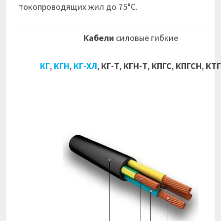
токопроводящих жил до 75°С.
Кабели
силовые гибкие
КГ
,
КГН
,
КГ-ХЛ
,
КГ-Т
,
КГН-Т
,
КПГС
,
КПГСН
,
КТ