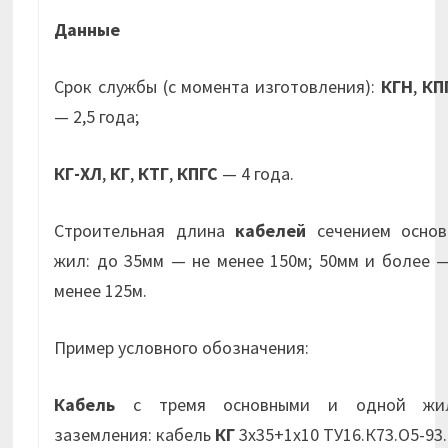
Данные
Срок службы (с момента изготовления):
КГН
,
КП
— 2,5 года;
КГ-ХЛ
,
КГ
,
КТГ
,
КПГС
— 4 года.
Строительная длина
кабелей
сечением основ
жил: до 35мм — не менее 150м; 50мм и более 
менее 125м.
Пример условного обозначения:
Кабель
с тремя основными и одной жи
заземления: кабель
КГ
3х35+1х10 ТУ16.К73.О5-93.