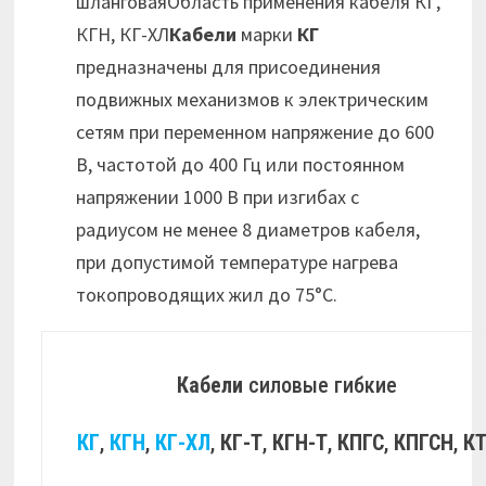
шланговаяОбласть применения кабеля КГ,
КГН, КГ-ХЛ
Кабели
марки
КГ
предназначены для присоединения
подвижных механизмов к электрическим
сетям при переменном напряжение до 600
В, частотой до 400 Гц или постоянном
напряжении 1000 В при изгибах с
радиусом не менее 8 диаметров кабеля,
при допустимой температуре нагрева
токопроводящих жил до 75°С.
Кабели
силовые гибкие
КГ
,
КГН
,
КГ-ХЛ
,
КГ-Т
,
КГН-Т
,
КПГС
,
КПГСН
,
К