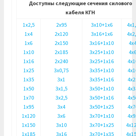
Доступны следующие сечения силового
кабеля КГН
1х2,5
2х95
3х10+1х6
4х1
1х4
2х120
3х16+1х6
4х2
1х6
2х150
3х16+1х10
4х
1х10
2х185
3х25+1х10
4х
1х16
2х240
3х25+1х16
4х1
1х25
3х0,75
3х35+1х10
4х1
1х35
3х1
3х35+1х16
4х2
1х50
3х1,5
3х50+1х10
4х3
1х70
3х2,5
3х50+1х16
4х5
1х95
3х4
3х50+1х25
4х7
1х120
3х6
3х70+1х10
4х9
1х150
3х10
3х70+1х25
4х1
1х185
3х16
3х70+1х35
4х1