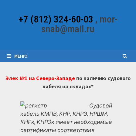
Перейти
к
+7 (812) 324-60-03
, mor-
содержимому
snab@mail.ru
МЕНЮ
Элек №1 на Северо-Западе
по наличию судового
кабеля на складах*
Судовой
кабель КМПВ, КНР, КНРЭ, НРШМ,
КНРк, КНРЭк имеет необходимые
сертификаты соответствия