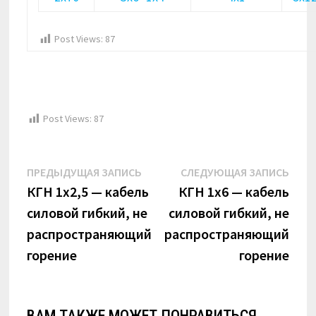
Post Views:
87
Post Views:
87
Навигация
Предыдущая
Сле
ПРЕДЫДУЩАЯ ЗАПИСЬ
СЛЕДУЮЩАЯ ЗАПИСЬ
по
запись:
запи
КГН 1х2,5 — кабель
КГН 1х6 — кабель
силовой гибкий, не
силовой гибкий, не
записям
распространяющий
распространяющий
горение
горение
ВАМ ТАКЖЕ МОЖЕТ ПОНРАВИТЬСЯ