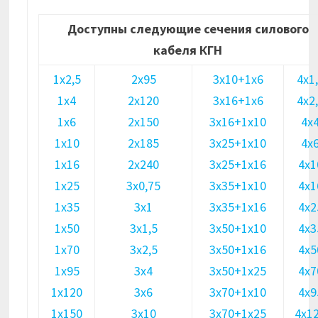
Доступны следующие сечения силового
кабеля КГН
1х2,5
2х95
3х10+1х6
4х1
1х4
2х120
3х16+1х6
4х2
1х6
2х150
3х16+1х10
4х
1х10
2х185
3х25+1х10
4х
1х16
2х240
3х25+1х16
4х1
1х25
3х0,75
3х35+1х10
4х1
1х35
3х1
3х35+1х16
4х2
1х50
3х1,5
3х50+1х10
4х3
1х70
3х2,5
3х50+1х16
4х5
1х95
3х4
3х50+1х25
4х7
1х120
3х6
3х70+1х10
4х9
1х150
3х10
3х70+1х25
4х1