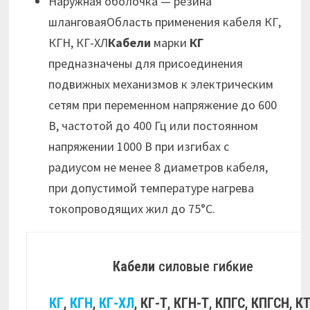
Наружная оболочка — резина
шланговаяОбласть применения кабеля КГ,
КГН, КГ-ХЛ
Кабели
марки
КГ
предназначены для присоединения
подвижных механизмов к электрическим
сетям при переменном напряжение до 600
В, частотой до 400 Гц или постоянном
напряжении 1000 В при изгибах с
радиусом не менее 8 диаметров кабеля,
при допустимой температуре нагрева
токопроводящих жил до 75°С.
Кабели
силовые гибкие
КГ
,
КГН
,
КГ-ХЛ
,
КГ-Т
,
КГН-Т
,
КПГС
,
КПГСН
,
К