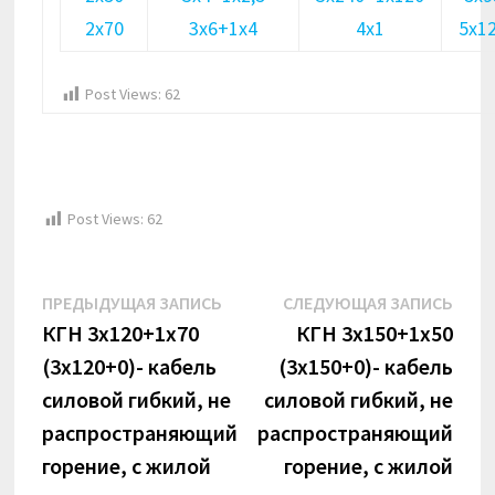
2х70
3х6+1х4
4х1
5х1
Post Views:
62
Post Views:
62
Навигация
Предыдущая
Сле
ПРЕДЫДУЩАЯ ЗАПИСЬ
СЛЕДУЮЩАЯ ЗАПИСЬ
по
запись:
запи
КГН 3х120+1х70
КГН 3х150+1х50
(3х120+0)- кабель
(3х150+0)- кабель
записям
силовой гибкий, не
силовой гибкий, не
распространяющий
распространяющий
горение, с жилой
горение, с жилой