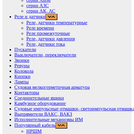
серии АВМ
cерии АЗС
серии АК, АС
Реле и датчики
Реле, датчики температурные
Реле времени
Реле промежуточные
Реле, датчики давления
Реле, датчики тока
Пускатели
Выключатели, переключатели
Звонки
Ревуны
Колокола
Кнопки
Лампы
Судовая мелкогерметичная арматура
Контакторы
Соединительные ящики
Камбузное оборудование
Судовые импульсные отмашки- светоимпульсная отмашка
Выпрямители ВАКС, ВАКЗ
Исполнительные механизмы ИМ
Популярный кабель
НРШМ