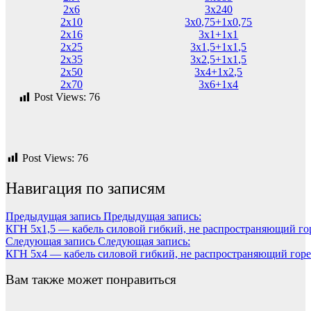
2х6
3х240
2х10
3х0,75+1х0,75
2х16
3х1+1х1
2х25
3х1,5+1х1,5
2х35
3х2,5+1х1,5
2х50
3х4+1х2,5
2х70
3х6+1х4
Post Views:
76
Post Views:
76
Навигация по записям
Предыдущая запись
Предыдущая запись:
КГН 5х1,5 — кабель силовой гибкий, не распространяющий го
Следующая запись
Следующая запись:
КГН 5х4 — кабель силовой гибкий, не распространяющий гор
Вам также может понравиться