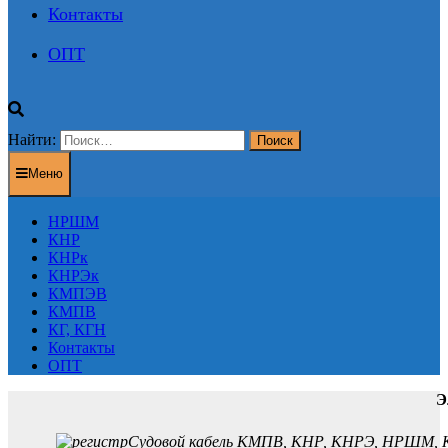
Контакты
ОПТ
Найти:
Меню
НРШМ
КНР
КНРк
КНРЭк
КМПЭВ
КМПВ
КГ, КГН
Контакты
ОПТ
Э
Судовой кабель КМПВ, КНР, КНРЭ, НРШМ, К