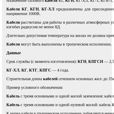
Назначение силового
кабеля
КГ,
КГН
, КГ-ХЛ, КГ-Т, КГН-
Кабели КГ
,
КГН
,
КГ-ХЛ
предназначены для присоединен
напряжение 1000В.
Кабели
рассчитаны для работы в различных атмосферных ус
изгибах радиусом не менее 8Д.
Длительно допустимая температура на жилах не должна пре
Кабели
могут быть выполнены в тропическом исполнении.
Данные
Срок службы (с момента изготовления):
КГН
,
КПГСН
— 2,5
КГ-ХЛ
,
КГ
,
КТГ
,
КПГС
— 4 года.
Строительная длина
кабелей
сечением основных жил: до 35м
Пример условного обозначения:
Кабель
с тремя основными и одной жилой заземления: кабе
Кабель
с тремя основными и одной нулевой жилой: кабель 
К марке кабеля в тропическом исполнении добавляется через 