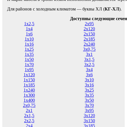
Для районов с холодным климатом — буквы ХЛ (
КГ-ХЛ
).
Доступны следующие сечен
1х2,5
2х95
1х4
2х120
1х6
2х150
1х10
2х185
1х16
2х240
1х25
3х0,75
1х35
3х1
1х50
3х1,5
1х70
3х2,5
1х95
3х4
1х120
3х6
1х150
3х10
1х185
3х16
1х240
3х25
1х300
3х35
1х400
3х50
2х0,75
3х70
2х1
3х95
2х1,5
3х120
2х2,5
3х150
2х4
3х185