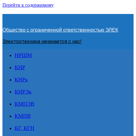
Перейти к содержимому
Общество с ограниченной ответственностью ЭЛЕК
Электротехника начинается с нас!
НРШМ
КНР
КНРк
КНРЭк
КМПЭВ
КМПВ
КГ, КГН