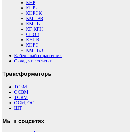
КНР
КНРк
КНРЭК
КМПЭВ
КМПВ
КГ, КГН
СПОВ
КУПВ
КНРЭ
КМПВЭ
Кабельный справочник
Складские остатки
Трансформаторы
ТСЗМ
ОСВМ
ТСВМ
ОСМ, ОС
ШТ
Мы в соцсетях