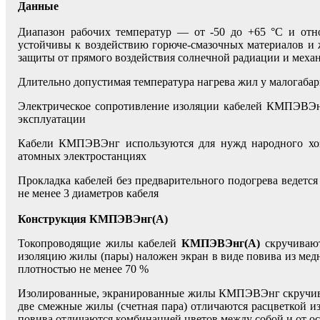
Данные
Диапазон рабочих температур — от -50 до +65 °С и отн
устойчивы к воздействию горюче-смазочных материалов и 
защиты от прямого воздействия солнечной радиации и меха
Длительно допустимая температура нагрева жил у малогаб
Электрическое сопротивление изоляции кабелей КМПЭВЭнг
эксплуатации
Кабели КМПЭВЭнг используются для нужд народного хозя
атомных электростанциях
Прокладка кабелей без предварительного подогрева ведетс
не менее 3 диаметров кабеля
Конструкция КМПЭВЭнг(А)
Токопроводящие жилы кабелей
КМПЭВЭнг(А)
скручивают
изоляцию жилы (пары) наложен экран в виде повива из мед
плотностью не менее 70 %
Изолированные, экранированные жилы КМПЭВЭнг скручиваю
две смежные жилы (счетная пара) отличаются расцветкой и
повива отличаются комбинацией цветов между собой и от о