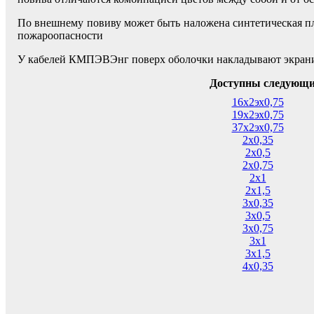
По внешнему повиву может быть наложена синтетическая п
пожароопасности
У кабелей КМПЭВЭнг поверх оболочки накладывают экрани
Доступны следующи
16х2эх0,75
19х2эх0,75
37х2эх0,75
2х0,35
2х0,5
2х0,75
2х1
2х1,5
3х0,35
3х0,5
3х0,75
3х1
3х1,5
4х0,35