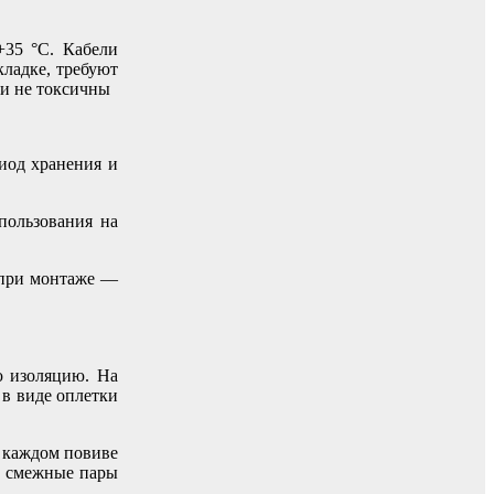
+35 °С. Кабели
ладке, требуют
ли не токсичны
иод хранения и
пользования на
а при монтаже —
ю изоляцию. На
 в виде оплетки
 каждом повиве
ве смежные пары