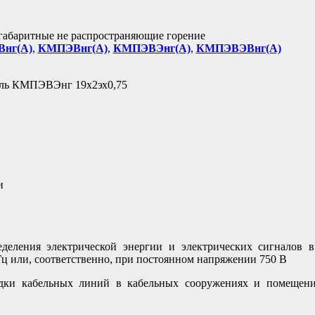
огабаритные не распространяющие горение
нг(А)
,
КМПЭВнг(А)
,
КМПЭВЭнг(А)
,
КМПЭВЭВнг(А)
и
деления электрической энергии и электрических сигналов 
Гц или, соответственно, при постоянном напряжении 750 В
дки кабельных линий в кабельных сооружениях и помещени