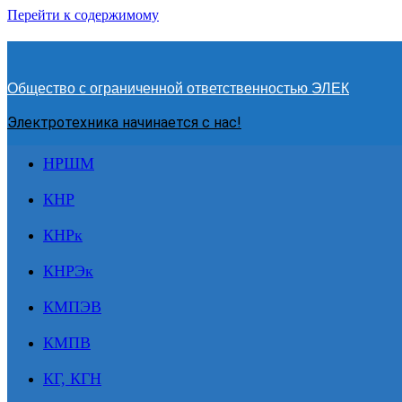
Перейти к содержимому
Общество с ограниченной ответственностью ЭЛЕК
Электротехника начинается с нас!
НРШМ
КНР
КНРк
КНРЭк
КМПЭВ
КМПВ
КГ, КГН