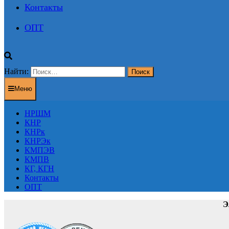
Контакты
ОПТ
Найти:
Меню
НРШМ
КНР
КНРк
КНРЭк
КМПЭВ
КМПВ
КГ, КГН
Контакты
ОПТ
Э