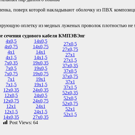
ленка, поверх которой накладывают оболочку из ПВХ компози
рующую оплетку из медных луженых проволок плотностью не 
е сечения судового кабеля КМПЭВЭнг
4х0,5
14х0,5
27х0,5
4х0,75
14х0,75
27х0,75
4х1
14х1
27х1
4х1,5
14х1,5
27х1,5
7х0,35
19х0,35
37х0,35
7х0,5
19х0,5
37х0,5
7х0,75
19х0,75
37х0,75
7х1
19х1
37х1
7х1,5
19х1,5
37х1,5
12х0,35
24х0,35
52х0,35
12х0,5
24х0,5
52х0,5
12х0,75
24х0,75
52х0,75
12х1
24х1
52х1
12х1,5
24х1,5
52х1,5
14х0,35
27х0,35
Post Views:
64