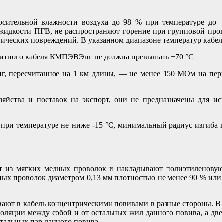
осительной влажности воздуха до 98 % при температуре до 
жидкости ПГВ, не распространяют горение при групповой прок
нических повреждений. В указанном диапазоне температур кабе
аритного кабеля КМПЭВЭнг не должна превышать +70 °С
, пересчитанное на 1 км длины, — не менее 150 МОм на пер
йства и поставок на экспорт, они не предназначены для ис
я при температуре не ниже -15 °С, минимальный радиус изгиб
 из мягких медных проволок и накладывают полиэтиленову
ных проволок диаметром 0,13 мм плотностью не менее 90 % или
т в кабель концентрическими повивами в разные стороны. В
золяции между собой и от остальных жил данного повива, а д
стальных пар данного повива