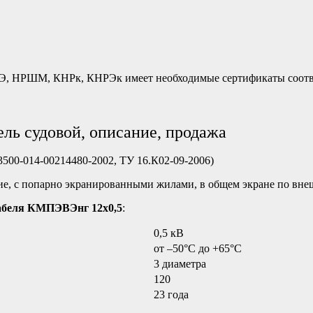
Э, НРШМ, КНРк, КНРЭк имеет необходимые сертификаты соотв
ь судовой, описание, продажа
500-014-00214480-2002, ТУ 16.К02-09-2006)
ие, с попарно экранированными жилами, в общем экране по вне
абеля
КМПЭВЭнг 12х0,5
:
0,5 кВ
от –50°C до +65°C
3 диаметра
120
23 года