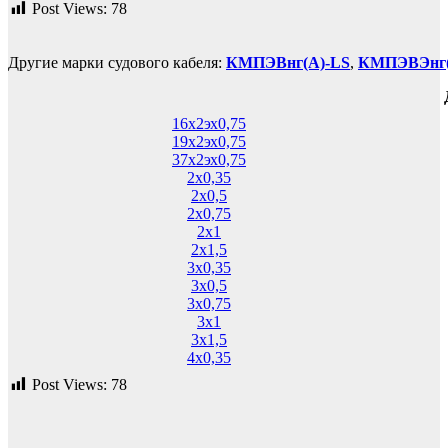
Post Views:
78
Другие марки судового кабеля:
КМПЭВнг(А)-LS
,
КМПЭВЭнг(
16х2эх0,75
19х2эх0,75
37х2эх0,75
2х0,35
2х0,5
2х0,75
2х1
2х1,5
3х0,35
3х0,5
3х0,75
3х1
3х1,5
4х0,35
Post Views:
78