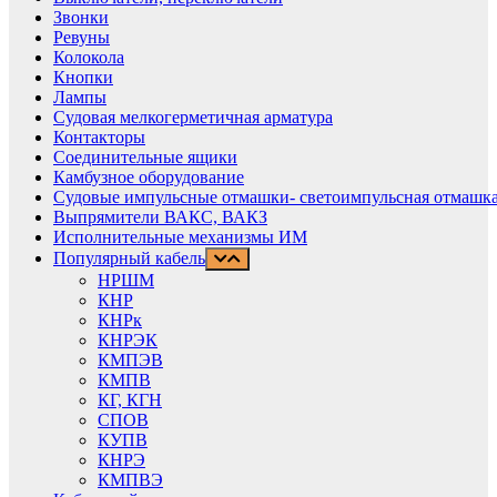
Звонки
Ревуны
Колокола
Кнопки
Лампы
Судовая мелкогерметичная арматура
Контакторы
Соединительные ящики
Камбузное оборудование
Судовые импульсные отмашки- светоимпульсная отмашка
Выпрямители ВАКС, ВАКЗ
Исполнительные механизмы ИМ
Популярный кабель
НРШМ
КНР
КНРк
КНРЭК
КМПЭВ
КМПВ
КГ, КГН
СПОВ
КУПВ
КНРЭ
КМПВЭ