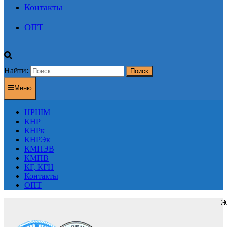
Контакты
ОПТ
Найти:
Меню
НРШМ
КНР
КНРк
КНРЭк
КМПЭВ
КМПВ
КГ, КГН
Контакты
ОПТ
Э