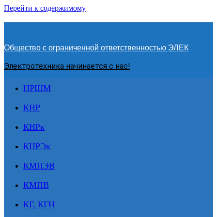
Перейти к содержимому
Общество с ограниченной ответственностью ЭЛЕК
Электротехника начинается с нас!
НРШМ
КНР
КНРк
КНРЭк
КМПЭВ
КМПВ
КГ, КГН