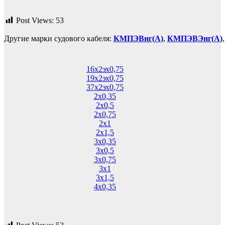
Post Views:
53
Другие марки судового кабеля:
КМПЭВнг(А)
,
КМПЭВЭнг(А)
16х2эх0,75
19х2эх0,75
37х2эх0,75
2х0,35
2х0,5
2х0,75
2х1
2х1,5
3х0,35
3х0,5
3х0,75
3х1
3х1,5
4х0,35