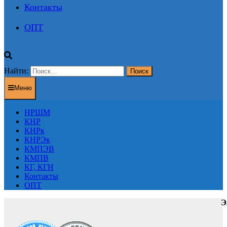
Контакты
ОПТ
Найти:
Меню
НРШМ
КНР
КНРк
КНРЭк
КМПЭВ
КМПВ
КГ, КГН
Контакты
ОПТ
Э