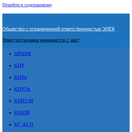
Перейти к содержимому
Общество с ограниченной ответственностью ЭЛЕК
Электротехника начинается с нас!
НРШМ
КНР
КНРк
КНРЭк
КМПЭВ
КМПВ
КГ, КГН