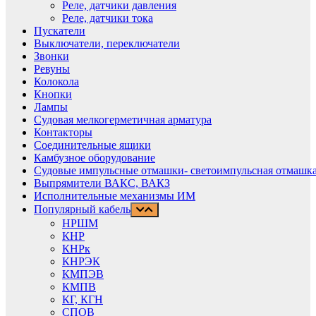
Реле, датчики давления
Реле, датчики тока
Пускатели
Выключатели, переключатели
Звонки
Ревуны
Колокола
Кнопки
Лампы
Судовая мелкогерметичная арматура
Контакторы
Соединительные ящики
Камбузное оборудование
Судовые импульсные отмашки- светоимпульсная отмашка
Выпрямители ВАКС, ВАКЗ
Исполнительные механизмы ИМ
Популярный кабель
НРШМ
КНР
КНРк
КНРЭК
КМПЭВ
КМПВ
КГ, КГН
СПОВ