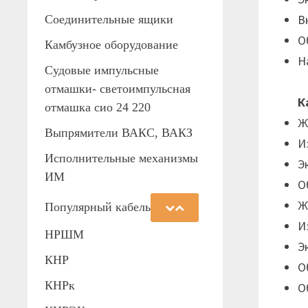
В
Соединительные ящики
О
Камбузное оборудование
Н
Судовые импульсные
отмашки- светоимпульсная
К
отмашка сио 24 220
Ж
Выпрямители ВАКС, ВАКЗ
И
Исполнительные механизмы
Э
ИМ
О
Ж
Популярный кабель
И
НРШМ
Э
КНР
О
КНРк
О