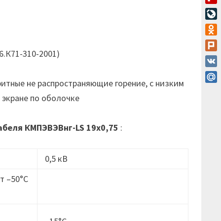
Flip
Live
Odn
16.К71-310-2001)
Plur
VK
ритные не распространяющие горение, с низким
Mail
 экране по оболочке
абеля
КМПЭВЭВнг-LS 19х0,75
:
0,5 кВ
т –50°C