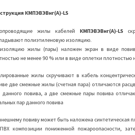
струкция КМПЭВЭВнг(А)-LS
копроводящие жилы кабелей
КМПЭВЭВнг(А)-LS
скр
ладывают полиэтиленовую изоляцию.
изоляцию жилы (пары) наложен экран в виде пови
тностью не менее 90 % или в виде оплетки плотностью 
лированные жилы скручивают в кабель концентричес
иве две смежные жилы (счетная пара) отличаются расц
 данного повива, а две смежные пары повива отлича
альных пар данного повива
внешнему повиву может быть наложена синтетическая п
ПВХ композиции пониженной пожароопасности, зат