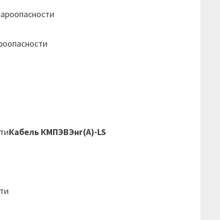
жароопасности
роопасности
ти
Кабель КМПЭВЭнг(А)-LS
ти