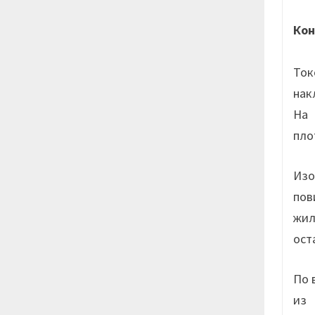
Кон
То
нак
На 
пло
Изо
пов
жил
ост
По 
из 