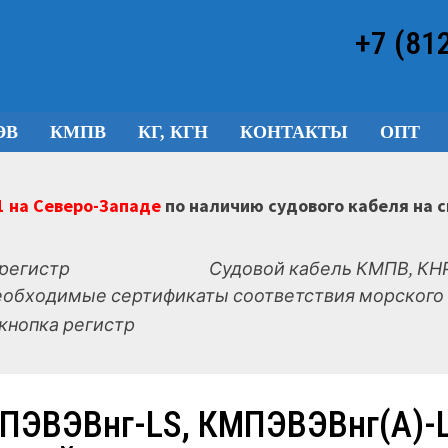
+7 (81
ЭВ
КМПВ
КГ, КГН
КОНТАКТЫ
ОПТ
 на Северо-Западе
по наличию судового кабеля на 
Судовой кабель КМПВ, КНР
еобходимые сертификаты соответствия морского 
ПЭВЭВнг-LS, КМПЭВЭВнг(А)-LS