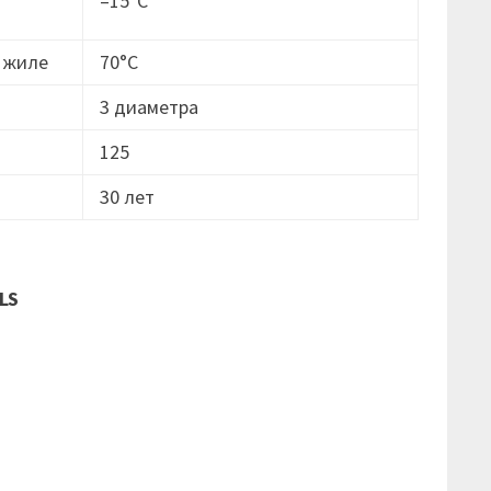
–15°C
 жиле
70°C
3 диаметра
125
30 лет
LS