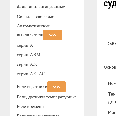
су
Фонари навигационные
Сигналы световые
Автоматические
выключатели
Каб
серии А
серии АВМ
cерии АЗС
Основ
серии АК, АС
Ном
Реле и датчики
Тем
Реле, датчики температурные
до 
Реле времени
Мин