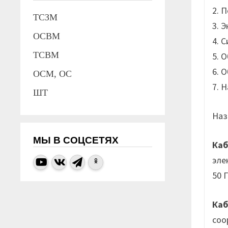
2. 
ТСЗМ
3. 
ОСВМ
4. 
ТСВМ
5. 
6. 
ОСМ, ОС
7. 
ШТ
Наз
МЫ В СОЦСЕТЯХ
Ка
эле
50 
Ка
соо