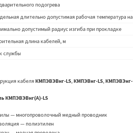
дварительного подогрева
дельная длительно допустимая рабочая температура на
имально допустимый радиус изгиба при прокладке
оительная длина кабелей, м
к службы
рукция кабеля
КМПЭВЭВнг-LS
,
КМПЭВнг-LS
,
КМПЭВЭнг-
ль КМПЭВЭВнг(А)-LS
илы — многопроволочный медный проводник
золяция — полиэтилен
кран — медная проволока