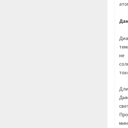
ато
Да
Диа
тем
не 
сол
ток
Дли
Ды
све
Про
мин