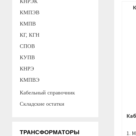
КНРЭК
КМПЭВ
КМПВ
КГ, КГН
СПОВ
КУПВ
КНРЭ
КМПВЭ
Кабельный справочник
Складские остатки
Каб
ТРАНСФОРМАТОРЫ
1. 