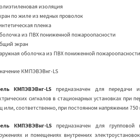
Полиэтиленовая изоляция
Экран по жиле из медных проволок
Синтетическая пленка
Оболочка из ПВХ пониженной пожароопасности
Общий экран
Наружная оболочка из ПВХ пониженной пожароопасност
начение КМПЭВЭВнг-LS
бель КМПЭВЭВнг-LS
предназначен для передачи и 
ктрических сигналов в стационарных установках при п
Гц или, соответственно, при постоянном напряжении 750 
бель КМПЭВЭВнг-LS
предназначен для групповой 
ружениях и помещениях внутренних электроустановок