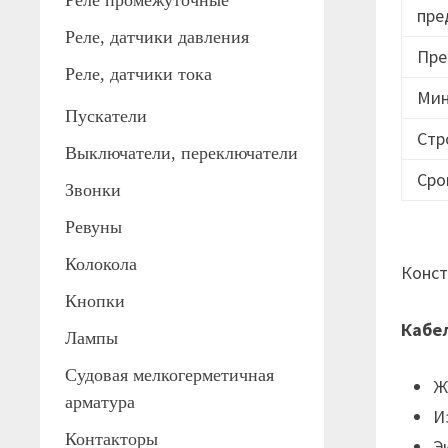
Реле промежуточные
пре
Реле, датчики давления
Пре
Реле, датчики тока
Мин
Пускатели
Стр
Выключатели, переключатели
Сро
Звонки
Ревуны
Колокола
Конст
Кнопки
Кабе
Лампы
Судовая мелкогерметичная
Ж
арматура
И
Контакторы
Э