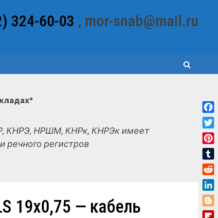
2) 324-60-03
, mor-snab@mail.ru
складах*
Fac
, КНРЭ, НРШМ, КНРк, КНРЭк имеет
Twit
и речного регистров
Pint
Tum
Red
Link
 19х0,75 — кабель
Blo