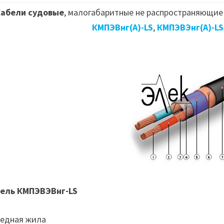
Кабели судовые
, малогабаритные не распространяющие 
КМПЭВнг(А)-LS
,
КМПЭВЭнг(А)-LS
ель КМПЭВЭВнг-LS
Медная жила