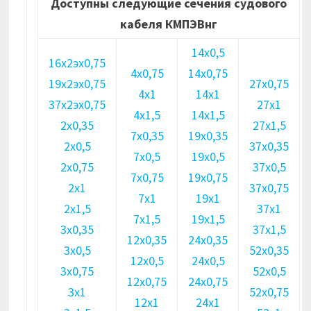
Доступны следующие сечения судового
кабеля КМПЭВнг
14х0,5
16х2эх0,75
4х0,75
14х0,75
19х2эх0,75
27х0,75
4х1
14х1
37х2эх0,75
27х1
4х1,5
14х1,5
2х0,35
27х1,5
7х0,35
19х0,35
2х0,5
37х0,35
7х0,5
19х0,5
2х0,75
37х0,5
7х0,75
19х0,75
2х1
37х0,75
7х1
19х1
2х1,5
37х1
7х1,5
19х1,5
3х0,35
37х1,5
12х0,35
24х0,35
3х0,5
52х0,35
12х0,5
24х0,5
3х0,75
52х0,5
12х0,75
24х0,75
3х1
52х0,75
12х1
24х1