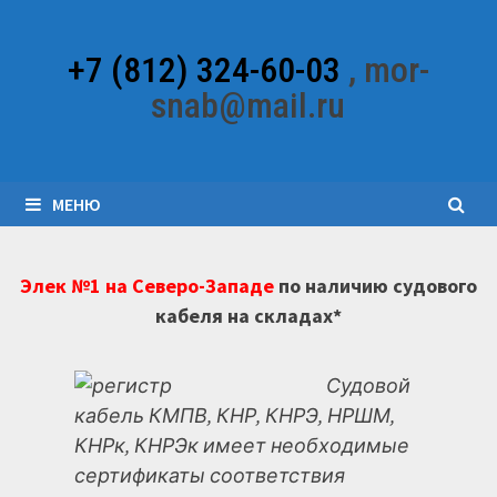
Перейти
к
+7 (812) 324-60-03
, mor-
содержимому
snab@mail.ru
МЕНЮ
Элек №1 на Северо-Западе
по наличию судового
кабеля на складах*
Судовой
кабель КМПВ, КНР, КНРЭ, НРШМ,
КНРк, КНРЭк имеет необходимые
сертификаты соответствия