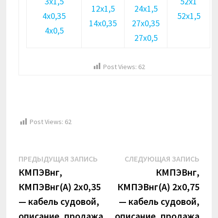
3х1,5
52х1
12х1,5
24х1,5
4х0,35
52х1,5
14х0,35
27х0,35
4х0,5
27х0,5
Post Views:
62
Post Views:
62
Навигация
Предыдущая
Сле
ПРЕДЫДУЩАЯ ЗАПИСЬ
СЛЕДУЮЩАЯ ЗАПИСЬ
по
запись:
запи
КМПЭВнг,
КМПЭВнг,
КМПЭВнг(А) 2х0,35
КМПЭВнг(А) 2х0,75
записям
— кабель судовой,
— кабель судовой,
описание, продажа
описание, продажа