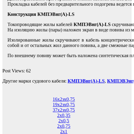
Прокладка кабелей без предварительного подогрева ведется
Конструкция КМПЭВнг(А)-LS
Токопроводящие жилы кабелей
КМПЭВнг(А)-LS
скручиваю
На изоляцию жилы (пары) наложен экран в виде повива из м
Изолированные жилы скручивают в кабель концентрически
собой и от остальных жил данного повива, а две смежные п
По внешнему повиву может быть наложена синтетическая п
Post Views:
62
Другие марки судового кабеля:
КМПЭВнг(А)-LS
,
КМПЭВЭнг(
16х2эх0,75
19х2эх0,75
37х2эх0,75
2х0,35
2х0,5
2х0,75
2х1