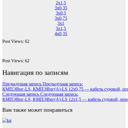
2х1,5
3х0,35
3х0,5
3х0,75
3х1
3х1,5
4х0,35
Post Views:
62
Post Views:
62
Навигация по записям
Предыдущая запись
Предыдущая запись:
КМПЭВнг-LS, КМПЭВнг(А)-LS 12х0,75 — кабель судовой, опи
Следующая запись
Следующая запись:
КМПЭВнг-LS, КМПЭВнг(А)-LS 12х1,5 — кабель судовой, опис
Вам также может понравиться