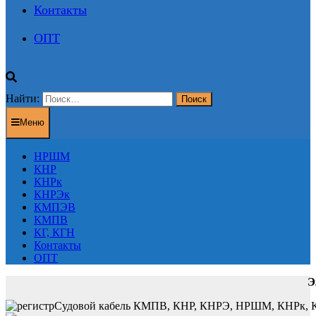
Контакты
ОПТ
Найти:
Меню
НРШМ
КНР
КНРк
КНРЭк
КМПЭВ
КМПВ
КГ, КГН
Контакты
ОПТ
Э
Судовой кабель КМПВ, КНР, КНРЭ, НРШМ, КНРк, КНР