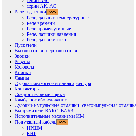
cерии АЗС
серии АК, АС
Реле и датчики
Реле, датчики температурные
Реле времени
Реле промежуточные
Реле, датчики давления
Реле, датчики тока
Пускатели
Выключатели, переключатели
Звонки
Ревуны
Колокола
Кнопки
Лампы
Судовая мелкогерметичная арматура
Контакторы
Соединительные ящики
Камбузное оборудование
Судовые импульсные отмашки- светоимпульсная отмашка
Выпрямители ВАКС, ВАКЗ
Исполнительные механизмы ИМ
Популярный кабель
НРШМ
КНР