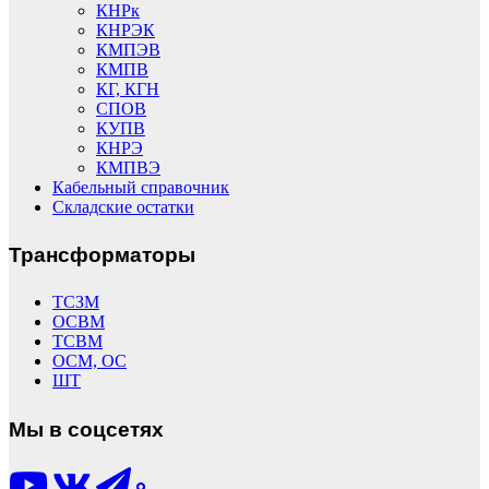
КНРк
КНРЭК
КМПЭВ
КМПВ
КГ, КГН
СПОВ
КУПВ
КНРЭ
КМПВЭ
Кабельный справочник
Складские остатки
Трансформаторы
ТСЗМ
ОСВМ
ТСВМ
ОСМ, ОС
ШТ
Мы в соцсетях