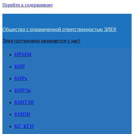
Перейти к содержимому
Общество с ограниченной ответственностью ЭЛЕК
Электротехника начинается с нас!
НРШМ
КНР
КНРк
КНРЭк
КМПЭВ
КМПВ
КГ, КГН