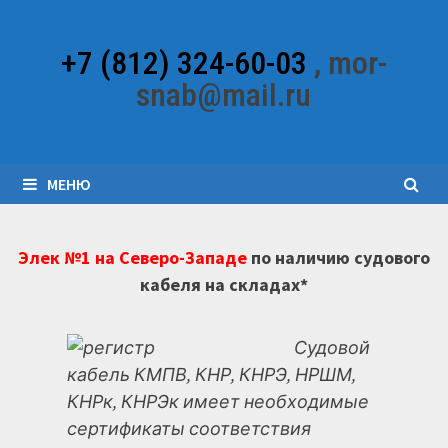
Перейти
к
+7 (812) 324-60-03
, mor-
содержимому
snab@mail.ru
МЕНЮ
Элек №1 на Северо-Западе
по наличию судового
кабеля на складах*
Судовой
кабель КМПВ, КНР, КНРЭ, НРШМ,
КНРк, КНРЭк имеет необходимые
сертификаты соответствия