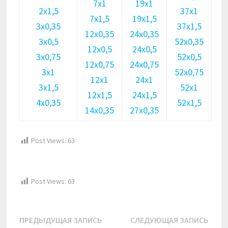
7х1
19х1
2х1,5
37х1
7х1,5
19х1,5
3х0,35
37х1,5
12х0,35
24х0,35
3х0,5
52х0,35
12х0,5
24х0,5
3х0,75
52х0,5
12х0,75
24х0,75
3х1
52х0,75
12х1
24х1
3х1,5
52х1
12х1,5
24х1,5
4х0,35
52х1,5
14х0,35
27х0,35
Post Views:
63
Post Views:
63
Навигация
Предыдущая
Сле
ПРЕДЫДУЩАЯ ЗАПИСЬ
СЛЕДУЮЩАЯ ЗАПИСЬ