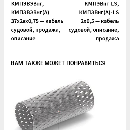
по
запись:
запи
КМПЭВЭВнг,
КМПЭВнг-LS,
КМПЭВЭВнг(А)
КМПЭВнг(А)-LS
записям
37х2эх0,75 — кабель
2х0,5 — кабель
судовой, продажа,
судовой, описание,
описание
продажа
ВАМ ТАКЖЕ МОЖЕТ ПОНРАВИТЬСЯ