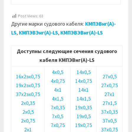
Post Views:
63
Другие марки судового кабеля:
КМПЭВнг(А)-
LS
,
КМПЭВЭнг(А)-LS
,
КМПЭВЭВнг(А)-LS
Доступны следующие сечения судового
кабеля КМПЭВнг(А)-LS
4х0,5
14х0,5
16х2эх0,75
27х0,5
4х0,75
14х0,75
19х2эх0,75
27х0,75
4х1
14х1
37х2эх0,75
27х1
4х1,5
14х1,5
2х0,35
27х1,5
7х0,35
19х0,35
2х0,5
37х0,35
7х0,5
19х0,5
2х0,75
37х0,5
7х0,75
19х0,75
2х1
37х0,75