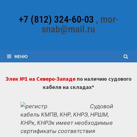
Перейти
к
+7 (812) 324-60-03
, mor-
содержимому
snab@mail.ru
МЕНЮ
Элек №1 на Северо-Западе
по наличию судового
кабеля на складах*
Судовой
кабель КМПВ, КНР, КНРЭ, НРШМ,
КНРк, КНРЭк имеет необходимые
сертификаты соответствия