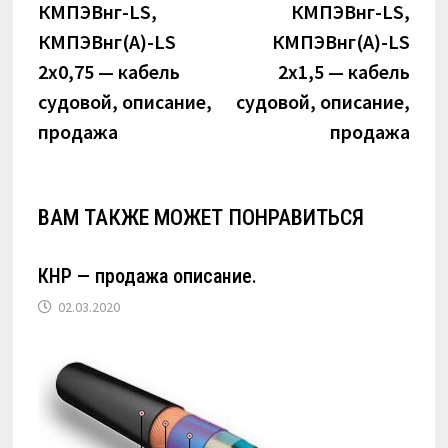
по
запись:
запи
КМПЭВнг-LS,
КМПЭВнг-LS,
КМПЭВнг(А)-LS
КМПЭВнг(А)-LS
записям
2х0,75 — кабель
2х1,5 — кабель
судовой, описание,
судовой, описание,
продажа
продажа
ВАМ ТАКЖЕ МОЖЕТ ПОНРАВИТЬСЯ
КНР — продажа описание.
02.03.2020