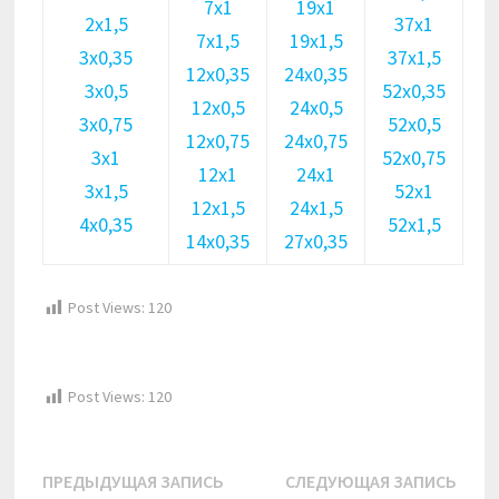
7х1
19х1
2х1,5
37х1
7х1,5
19х1,5
3х0,35
37х1,5
12х0,35
24х0,35
3х0,5
52х0,35
12х0,5
24х0,5
3х0,75
52х0,5
12х0,75
24х0,75
3х1
52х0,75
12х1
24х1
3х1,5
52х1
12х1,5
24х1,5
4х0,35
52х1,5
14х0,35
27х0,35
Post Views:
120
Post Views:
120
Навигация
Предыдущая
Сле
ПРЕДЫДУЩАЯ ЗАПИСЬ
СЛЕДУЮЩАЯ ЗАПИСЬ