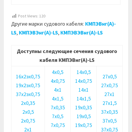
Post Views:
120
Другие марки судового кабеля:
КМПЭВнг(А)-
LS
,
КМПЭВЭнг(А)-LS
,
КМПЭВЭВнг(А)-LS
Доступны следующие сечения судового
кабеля КМПЭВнг(А)-LS
4х0,5
14х0,5
16х2эх0,75
27х0,5
4х0,75
14х0,75
19х2эх0,75
27х0,75
4х1
14х1
37х2эх0,75
27х1
4х1,5
14х1,5
2х0,35
27х1,5
7х0,35
19х0,35
2х0,5
37х0,35
7х0,5
19х0,5
2х0,75
37х0,5
7х0,75
19х0,75
2х1
37х0,75