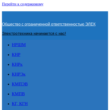
Перейти к содержимому
Общество с ограниченной ответственностью ЭЛЕК
Электротехника начинается с нас!
НРШМ
КНР
КНРк
КНРЭк
КМПЭВ
КМПВ
КГ, КГН