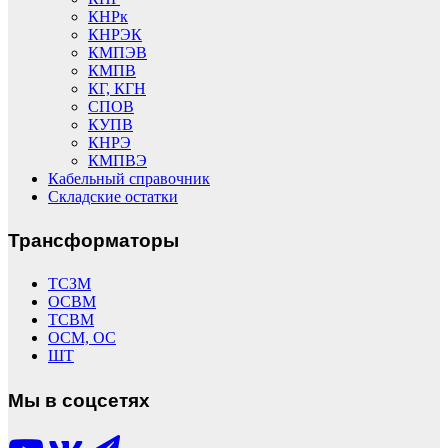
КНРк
КНРЭК
КМПЭВ
КМПВ
КГ, КГН
СПОВ
КУПВ
КНРЭ
КМПВЭ
Кабельный справочник
Складские остатки
Трансформаторы
ТСЗМ
ОСВМ
ТСВМ
ОСМ, ОС
ШТ
Мы в соцсетях