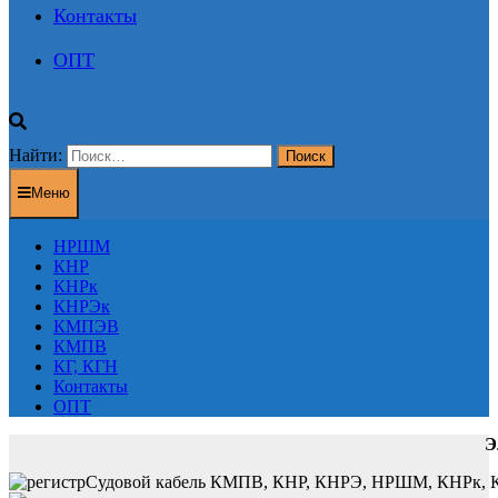
Контакты
ОПТ
Найти:
Меню
НРШМ
КНР
КНРк
КНРЭк
КМПЭВ
КМПВ
КГ, КГН
Контакты
ОПТ
Э
Судовой кабель КМПВ, КНР, КНРЭ, НРШМ, КНРк, КНР