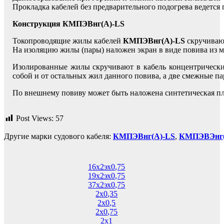
Прокладка кабелей без предварительного подогрева ведется
Конструкция КМПЭВнг(А)-LS
Токопроводящие жилы кабелей
КМПЭВнг(А)-LS
скручиваю
На изоляцию жилы (пары) наложен экран в виде повива из м
Изолированные жилы скручивают в кабель концентрически
собой и от остальных жил данного повива, а две смежные п
По внешнему повиву может быть наложена синтетическая п
Post Views:
57
Другие марки судового кабеля:
КМПЭВнг(А)-LS
,
КМПЭВЭнг(
16х2эх0,75
19х2эх0,75
37х2эх0,75
2х0,35
2х0,5
2х0,75
2х1