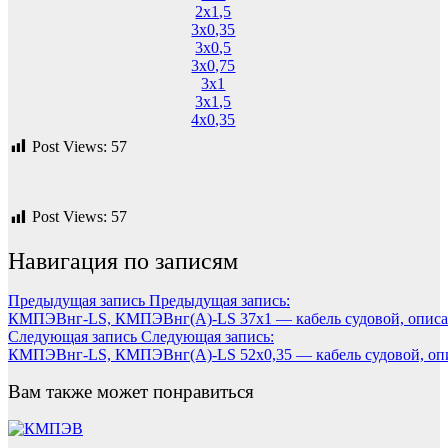
2х1,5
3х0,35
3х0,5
3х0,75
3х1
3х1,5
4х0,35
Post Views:
57
Post Views:
57
Навигация по записям
Предыдущая запись
Предыдущая запись:
КМПЭВнг-LS, КМПЭВнг(А)-LS 37х1 — кабель судовой, описа
Следующая запись
Следующая запись:
КМПЭВнг-LS, КМПЭВнг(А)-LS 52х0,35 — кабель судовой, опи
Вам также может понравиться