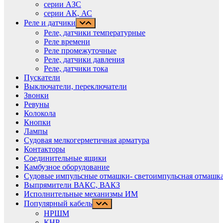
cерии АЗС
серии АК, АС
Реле и датчики
Реле, датчики температурные
Реле времени
Реле промежуточные
Реле, датчики давления
Реле, датчики тока
Пускатели
Выключатели, переключатели
Звонки
Ревуны
Колокола
Кнопки
Лампы
Судовая мелкогерметичная арматура
Контакторы
Соединительные ящики
Камбузное оборудование
Судовые импульсные отмашки- светоимпульсная отмашка
Выпрямители ВАКС, ВАКЗ
Исполнительные механизмы ИМ
Популярный кабель
НРШМ
КНР