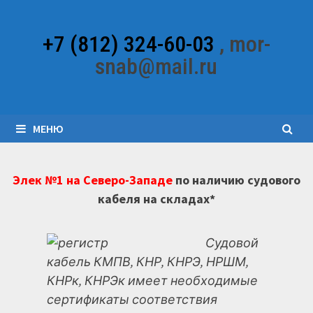
Перейти
к
+7 (812) 324-60-03
, mor-
содержимому
snab@mail.ru
МЕНЮ
Элек №1 на Северо-Западе
по наличию судового
кабеля на складах*
Судовой
кабель КМПВ, КНР, КНРЭ, НРШМ,
КНРк, КНРЭк имеет необходимые
сертификаты соответствия