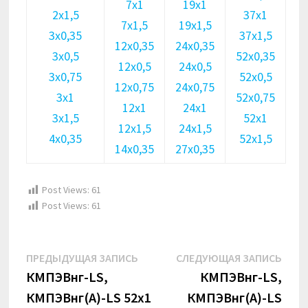
7х1
19х1
2х1,5
37х1
7х1,5
19х1,5
3х0,35
37х1,5
12х0,35
24х0,35
3х0,5
52х0,35
12х0,5
24х0,5
3х0,75
52х0,5
12х0,75
24х0,75
3х1
52х0,75
12х1
24х1
3х1,5
52х1
12х1,5
24х1,5
4х0,35
52х1,5
14х0,35
27х0,35
Post Views:
61
Post Views:
61
Навигация
Предыдущая
Сле
ПРЕДЫДУЩАЯ ЗАПИСЬ
СЛЕДУЮЩАЯ ЗАПИСЬ
по
запись:
запи
КМПЭВнг-LS,
КМПЭВнг-LS,
КМПЭВнг(А)-LS 52х1
КМПЭВнг(А)-LS
записям