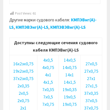
Post Views:
61
Другие марки судового кабеля:
КМПЭВнг(А)-
LS
,
КМПЭВЭнг(А)-LS
,
КМПЭВЭВнг(А)-LS
Доступны следующие сечения судового
кабеля КМПЭВнг(А)-LS
4х0,5
14х0,5
16х2эх0,75
27х0,5
4х0,75
14х0,75
19х2эх0,75
27х0,75
4х1
14х1
37х2эх0,75
27х1
4х1,5
14х1,5
2х0,35
27х1,5
7х0,35
19х0,35
2х0,5
37х0,35
7х0,5
19х0,5
2х0,75
37х0,5
7х0,75
19х0,75
2х1
37х0,75