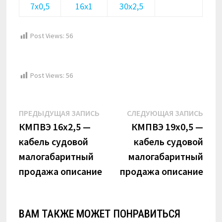
7х0,5
16х1
30х2,5
Post Views:
56
Post Views:
56
Навигация
Предыдущая
Сле
ПРЕДЫДУЩАЯ ЗАПИСЬ
СЛЕДУЮЩАЯ ЗАПИСЬ
по
запись:
запи
КМПВЭ 16х2,5 —
КМПВЭ 19х0,5 —
кабель судовой
кабель судовой
записям
малогабаритный
малогабаритный
продажа описание
продажа описание
ВАМ ТАКЖЕ МОЖЕТ ПОНРАВИТЬСЯ