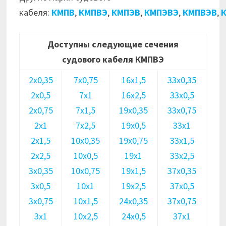
кабеля:
КМПВ
,
КМПВЭ
,
КМПЭВ
,
КМПЭВЭ
,
КМПВЭВ
,
Доступны следующие сечения
судового кабеля КМПВЭ
2х0,35
7х0,75
16х1,5
33х0,35
2х0,5
7х1
16х2,5
33х0,5
2х0,75
7х1,5
19х0,35
33х0,75
2х1
7х2,5
19х0,5
33х1
2х1,5
10х0,35
19х0,75
33х1,5
2х2,5
10х0,5
19х1
33х2,5
3х0,35
10х0,75
19х1,5
37х0,35
3х0,5
10х1
19х2,5
37х0,5
3х0,75
10х1,5
24х0,35
37х0,75
3х1
10х2,5
24х0,5
37х1