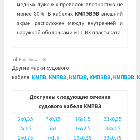
медных луженых проволок плотностью не
менее 80%. В кабелях
КМПЭВЭВ
внешний
экран расположен между внутренней и
наружной оболочками из ПВХ пластиката
Post Views:
48
Другие марки судового
кабеля:
КМПВ
,
КМПВЭ
,
КМПЭВ
,
КМПЭВЭ
,
КМПВЭВ
,
Доступны следующие сечения
судового кабеля КМПВЭ
2х0,35
7х0,75
16х1,5
33х0,35
2х0,5
7х1
16х2,5
33х0,5
2х0,75
7х1,5
19х0,35
33х0,75