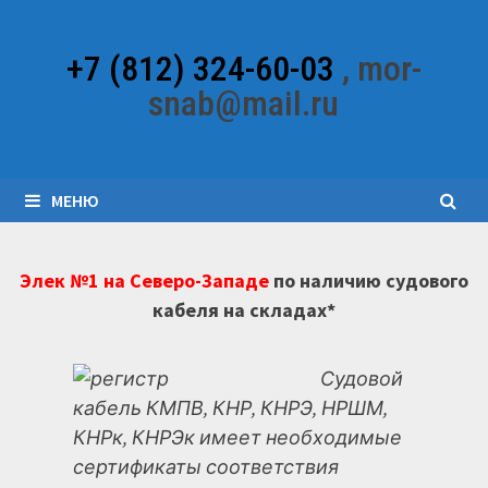
Перейти
к
+7 (812) 324-60-03
, mor-
содержимому
snab@mail.ru
МЕНЮ
Элек №1 на Северо-Западе
по наличию судового
кабеля на складах*
Судовой
кабель КМПВ, КНР, КНРЭ, НРШМ,
КНРк, КНРЭк имеет необходимые
сертификаты соответствия