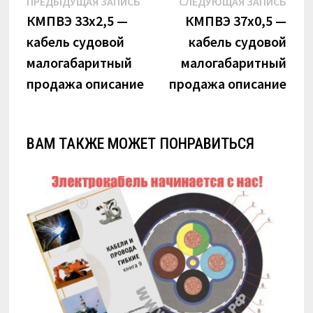
Навигация
Предыдущая
Сле
ПРЕДЫДУЩАЯ ЗАПИСЬ
СЛЕДУЮЩАЯ ЗАПИСЬ
по
запись:
запи
КМПВЭ 33х2,5 —
КМПВЭ 37х0,5 —
кабель судовой
кабель судовой
записям
малогабаритный
малогабаритный
продажа описание
продажа описание
ВАМ ТАКЖЕ МОЖЕТ ПОНРАВИТЬСЯ