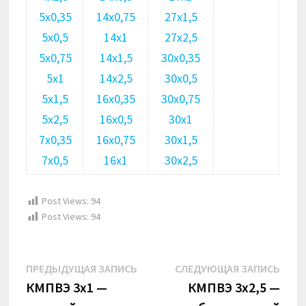
5х0,35
14х0,75
27х1,5
5х0,5
14х1
27х2,5
5х0,75
14х1,5
30х0,35
5х1
14х2,5
30х0,5
5х1,5
16х0,35
30х0,75
5х2,5
16х0,5
30х1
7х0,35
16х0,75
30х1,5
7х0,5
16х1
30х2,5
Post Views:
94
Post Views:
94
Навигация
Предыдущая
Сле
ПРЕДЫДУЩАЯ ЗАПИСЬ
СЛЕДУЮЩАЯ ЗАПИСЬ
по
запись:
запи
КМПВЭ 3х1 —
КМПВЭ 3х2,5 —