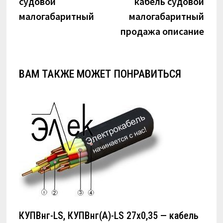
судовой
кабель судовой
записям
малогабаритный
малогабаритный
продажа описание
ВАМ ТАКЖЕ МОЖЕТ ПОНРАВИТЬСЯ
КУПВнг-LS, КУПВнг(А)-LS 27х0,35 — кабель