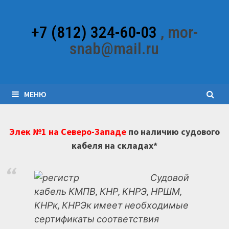
Перейти
к
+7 (812) 324-60-03
, mor-
содержимому
snab@mail.ru
МЕНЮ
Элек №1 на Северо-Западе
по наличию судового
кабеля на складах*
Судовой
кабель КМПВ, КНР, КНРЭ, НРШМ,
КНРк, КНРЭк имеет необходимые
сертификаты соответствия