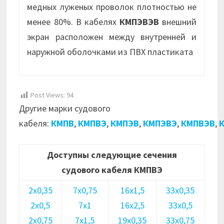
медных луженых проволок плотностью не
менее 80%. В кабелях
КМПЭВЭВ
внешний
экран расположен между внутренней и
наружной оболочками из ПВХ пластиката
Post Views:
94
Другие марки судового
кабеля:
КМПВ
,
КМПВЭ
,
КМПЭВ
,
КМПЭВЭ
,
КМПВЭВ
,
Доступны следующие сечения
судового кабеля КМПВЭ
2х0,35
7х0,75
16х1,5
33х0,35
2х0,5
7х1
16х2,5
33х0,5
2х0,75
7х1,5
19х0,35
33х0,75