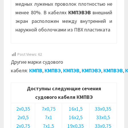
медных луженых проволок плотностью не
менее 80%. В кабелях
КМПЭВЭВ
внешний
экран расположен между внутренней и
наружной оболочками из ПВХ пластиката
Post Views:
62
Другие марки судового
кабеля:
КМПВ
,
КМПВЭ
,
КМПЭВ
,
КМПЭВЭ
,
КМПВЭВ
,
Доступны следующие сечения
судового кабеля КМПВЭ
2х0,35
7х0,75
16х1,5
33х0,35
2х0,5
7х1
16х2,5
33х0,5
2х0,75
7х1,5
19х0,35
33х0,75