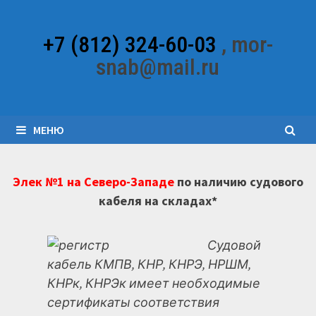
Перейти
к
+7 (812) 324-60-03
, mor-
содержимому
snab@mail.ru
МЕНЮ
Элек №1 на Северо-Западе
по наличию судового
кабеля на складах*
Судовой
кабель КМПВ, КНР, КНРЭ, НРШМ,
КНРк, КНРЭк имеет необходимые
сертификаты соответствия